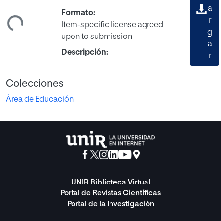
a
Formato:
ndo...
r
Item-specific license agreed
g
upon to submission
a
Descripción:
r
Colecciones
Área de Educación
UNIR Biblioteca Virtual
Portal de Revistas Científicas
Portal de la Investigación