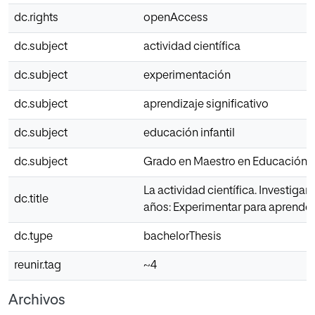
dc.rights
openAccess
dc.subject
actividad científica
dc.subject
experimentación
dc.subject
aprendizaje significativo
dc.subject
educación infantil
dc.subject
Grado en Maestro en Educación In
La actividad científica. Investigan
dc.title
años: Experimentar para aprender
dc.type
bachelorThesis
reunir.tag
~4
Archivos