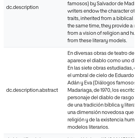
famosos) by Salvador de Madari
dc.description
writers endow the character of t
traits, inherited from a biblical an
the same time, they provide a n
from a vision of religion and hu
from these literary models.
En diversas obras de teatro del 
aparece el diablo como uno de 
En las siete obras estudiadas, 
el umbral de cielo de Eduardo B
Adán y Eva (Diálogos famosos)
dc.description.abstract
Madariaga, de 1970, los escritor
personaje del diablo de rasgos
de una tradición bíblica y literar
una dimensión novedosa que par
religión y de la existencia huma
modelos literarios.