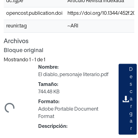
dc.type
Articulo Revista Indexada
opencost.publication.doi
https://doi.org/10.1344/452f.202
reunir.tag
~ARI
Archivos
Bloque original
Mostrando
1 - 1 de 1
Nombre:
D
El diablo, personaje literario.pdf
e
s
Tamaño:
c
744.48 KB
a
ndo...
Formato:
r
Adobe Portable Document
g
Format
a
Descripción:
r