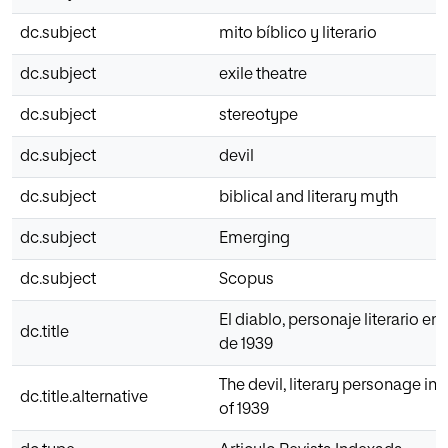
dc.subject
mito bíblico y literario
dc.subject
exile theatre
dc.subject
stereotype
dc.subject
devil
dc.subject
biblical and literary myth
dc.subject
Emerging
dc.subject
Scopus
El diablo, personaje literario en 
dc.title
de 1939
The devil, literary personage in t
dc.title.alternative
of 1939