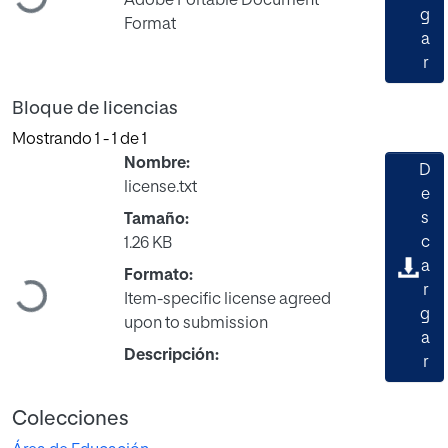
Adobe Portable Document
g
Format
a
r
Bloque de licencias
Mostrando
1 - 1 de 1
Nombre:
D
license.txt
e
s
Tamaño:
c
1.26 KB
a
Formato:
Cargando...
r
Item-specific license agreed
g
upon to submission
a
Descripción:
r
Colecciones