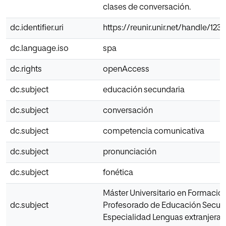
clases de conversación.
dc.identifier.uri
https://reunir.unir.net/handle/12
dc.language.iso
spa
dc.rights
openAccess
dc.subject
educación secundaria
dc.subject
conversación
dc.subject
competencia comunicativa
dc.subject
pronunciación
dc.subject
fonética
Máster Universitario en Formació
dc.subject
Profesorado de Educación Secun
Especialidad Lenguas extranjeras