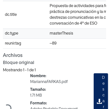
Propuesta de actividades para fo
práctica de pronunciación y la me
dc.title
destrezas comunicativas en la cl
conversación de 4º de ESO
dc.type
masterThesis
reunir.tag
~89
Archivos
Bloque original
Mostrando
1 - 1 de 1
Nombre:
D
MariannaFARKAS.pdf
e
s
Tamaño:
c
1.71 MB
a
Formato:
Cargando...
r