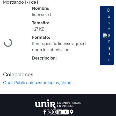
Mostrando
1 - 1 de 1
Nombre:
D
license.txt
e
s
Tamaño:
c
1.27 KB
a
Formato:
r
Cargando...
Item-specific license agreed
g
upon to submission
a
Descripción:
r
Colecciones
Otras Publicaciones: artículos, libros...