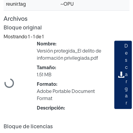
reunir.tag
~OPU
Archivos
Bloque original
Mostrando
1 - 1 de 1
Nombre:
D
Versión protegida_El delito de
e
información privilegiada.pdf
s
c
Tamaño:
a
1.51 MB
r
Cargando...
Formato:
g
Adobe Portable Document
a
Format
r
Descripción:
Bloque de licencias