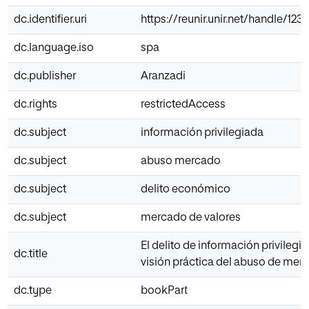
dc.identifier.uri
https://reunir.unir.net/handle/12
dc.language.iso
spa
dc.publisher
Aranzadi
dc.rights
restrictedAccess
dc.subject
información privilegiada
dc.subject
abuso mercado
dc.subject
delito económico
dc.subject
mercado de valores
El delito de información privilegi
dc.title
visión práctica del abuso de mer
dc.type
bookPart