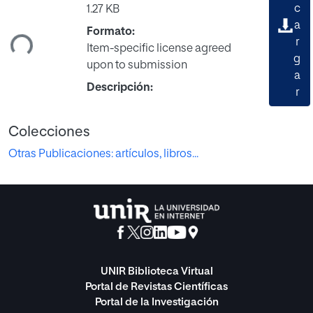
c
1.27 KB
ando...
a
Formato:
r
Item-specific license agreed
g
upon to submission
a
Descripción:
r
Colecciones
Otras Publicaciones: artículos, libros...
UNIR Biblioteca Virtual
Portal de Revistas Científicas
Portal de la Investigación