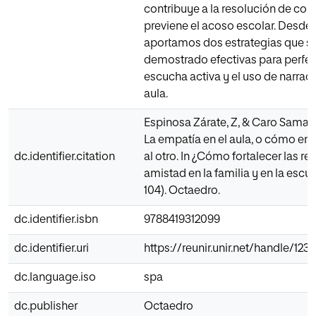
contribuye a la resolución de conf
previene el acoso escolar. Desde
aportamos dos estrategias que s
demostrado efectivas para perfecc
escucha activa y el uso de narraci
aula.
Espinosa Zárate, Z, & Caro Samada
La empatía en el aula, o cómo ens
dc.identifier.citation
al otro. In ¿Cómo fortalecer las re
amistad en la familia y en la escue
104). Octaedro.
dc.identifier.isbn
9788419312099
dc.identifier.uri
https://reunir.unir.net/handle/12
dc.language.iso
spa
dc.publisher
Octaedro