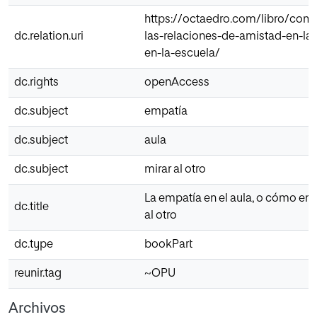
https://octaedro.com/libro/como
dc.relation.uri
las-relaciones-de-amistad-en-la-
en-la-escuela/
dc.rights
openAccess
dc.subject
empatía
dc.subject
aula
dc.subject
mirar al otro
La empatía en el aula, o cómo ens
dc.title
al otro
dc.type
bookPart
reunir.tag
~OPU
Archivos