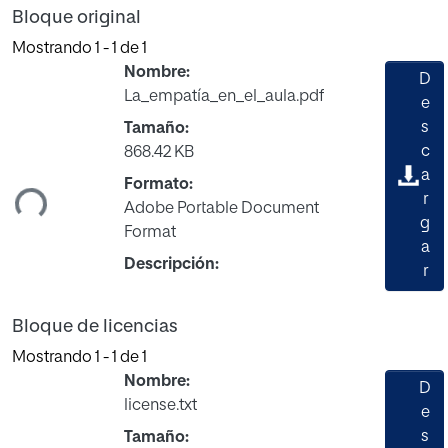
Bloque original
Mostrando
1 - 1 de 1
Nombre:
D
La_empatía_en_el_aula.pdf
e
s
Tamaño:
c
868.42 KB
ando...
a
Formato:
r
Adobe Portable Document
g
Format
a
Descripción:
r
Bloque de licencias
Mostrando
1 - 1 de 1
Nombre:
D
license.txt
e
s
Tamaño: