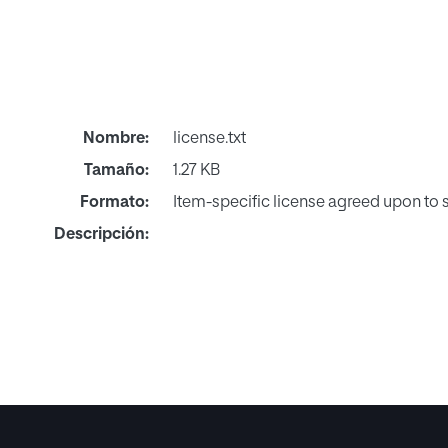
Nombre:
license.txt
Tamaño:
1.27 KB
Formato:
Item-specific license agreed upon to
Descripción: