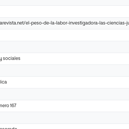
revista.net/el-peso-de-la-labor-investigadora-las-ciencias-j
 y sociales
dica
mero 167