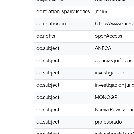
dc.relation.ispartofseries
;nº 167
dc.relation.uri
https://www.nueva
dc.rights
openAccess
dc.subject
ANECA
dc.subject
ciencias jurídicas
dc.subject
investigación
dc.subject
investigación jurí
dc.subject
MONOGR
dc.subject
Nueva Revista nú
dc.subject
profesorado