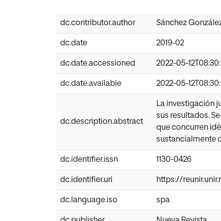
dc.contributor.author
Sánchez González
dc.date
2019-02
dc.date.accessioned
2022-05-12T08:30:
dc.date.available
2022-05-12T08:30:
La investigación 
sus resultados. Se
dc.description.abstract
que concurren idé
sustancialmente di
dc.identifier.issn
1130-0426
dc.identifier.uri
https://reunir.un
dc.language.iso
spa
dc.publisher
Nueva Revista