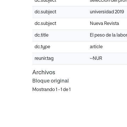
dc.subject
selección del pro
dc.subject
universidad 2019
dc.subject
Nueva Revista
dc.title
El peso de la labo
dc.type
article
reunir.tag
~NUR
Archivos
Bloque original
Mostrando
1 - 1 de 1