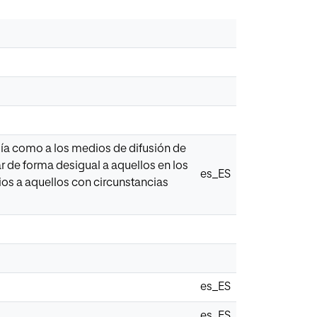
gía como a los medios de difusión de
ar de forma desigual a aquellos en los
es_ES
ios a aquellos con circunstancias
es_ES
es_ES