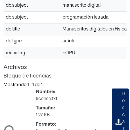
dc.subject
manuscrito digital
dc.subject
programación letrada
dc.title
Manuscritos digitales en Física
dc.type
article
reunir.tag
~OPU
Archivos
Bloque de licencias
Mostrando
1 - 1 de 1
Nombre:
D
license.txt
e
s
Tamaño:
c
1.27 KB
ando...
a
Formato:
r