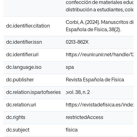
confección de materiales educa
distribución a estudiantes, coleg
Corbi, A. (2024). Manuscritos digi
dc.identifier.citation
Española de Física, 38(2).
dc.identifier.issn
0213-862X
dc.identifier.uri
https://reunir.unir.net/handle/1
dc.language.iso
spa
dc.publisher
Revista Española de Física
dc.relation.ispartofseries
;vol. 38, n. 2
dc.relation.uri
https://revistadefisica.es/inde
dc.rights
restrictedAccess
dc.subject
física