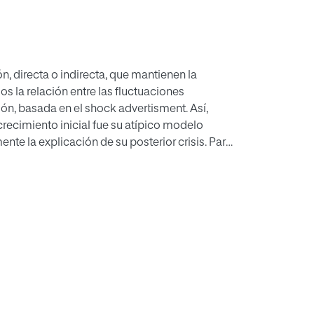
ón, directa o indirecta, que mantienen la
os la relación entre las fluctuaciones
n, basada en el shock advertisment. Así,
 crecimiento inicial fue su atípico modelo
nte la explicación de su posterior crisis. Para
undidad de las campañas impresas
ifican las técnicas publicitarias utilizadas por
publicidad de impacto utilizada por la empresa
rategia de comunicación pionera que ayudó a
y aumentar sus ventas.