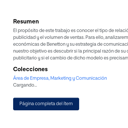
Resumen
El propósito de este trabajo es conocer el tipo de relaci
publicidad y el volumen de ventas. Para ello, analizarem
económicas de Benetton y su estrategia de comunicació
nuestro objetivo es descubrir si la principal razón de su
publicitario y si el cambio de dicho modelo es precisame
llevar a cabo la investigación se realiza un análisis en prof
Colecciones
emitidas por Benetton, a partir de 1984, en el que se ident
Área de Empresa, Marketing y Comunicación
la empresa. Los resultados del análisis indican que la 
Cargando...
creó gran polémica en la sociedad. Constituyo una est
crear presencia de marca, ganar terreno en el mercado 
Página completa del ítem