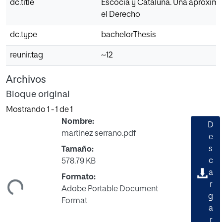
dc.title
Escocia y Cataluña. Una aproxim
el Derecho
dc.type
bachelorThesis
reunir.tag
~12
Archivos
Bloque original
Mostrando
1 - 1 de 1
Nombre:
D
martinez serrano.pdf
e
s
Tamaño:
c
578.79 KB
a
Formato:
ndo...
r
Adobe Portable Document
g
Format
a
r