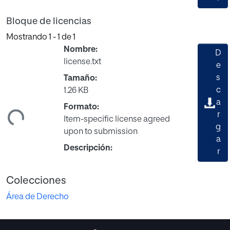
Bloque de licencias
Mostrando
1 - 1 de 1
Nombre:
D
license.txt
e
s
Tamaño:
c
1.26 KB
a
Formato:
ndo...
r
Item-specific license agreed
g
upon to submission
a
Descripción:
r
Colecciones
Área de Derecho