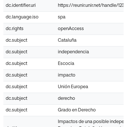
dc.identifier.uri
https://reunir.unir.net/handle/12
dc.language.iso
spa
dc.rights
openAccess
dc.subject
Cataluña
dc.subject
independencia
dc.subject
Escocia
dc.subject
impacto
dc.subject
Unión Europea
dc.subject
derecho
dc.subject
Grado en Derecho
Impactos de una posible indepe