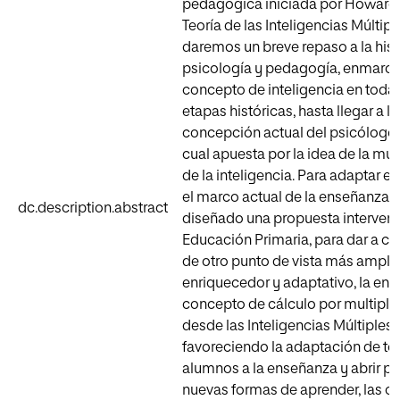
pedagógica iniciada por Howard 
Teoría de las Inteligencias Múltiple
daremos un breve repaso a la histo
psicología y pedagogía, enmarca
concepto de inteligencia en toda
etapas históricas, hasta llegar a la
concepción actual del psicólogo 
cual apuesta por la idea de la mul
de la inteligencia. Para adaptar es
el marco actual de la enseñanza, 
dc.description.abstract
diseñado una propuesta interven
Educación Primaria, para dar a c
de otro punto de vista más amplio
enriquecedor y adaptativo, la en
concepto de cálculo por multipli
desde las Inteligencias Múltiples,
favoreciendo la adaptación de to
alumnos a la enseñanza y abrir pu
nuevas formas de aprender, las c