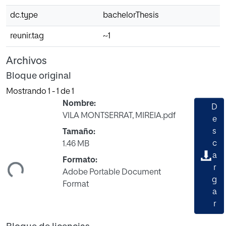
dc.type
bachelorThesis
reunir.tag
~1
Archivos
Bloque original
Mostrando
1 - 1 de 1
Nombre:
D
VILA MONTSERRAT, MIREIA.pdf
e
s
Tamaño:
c
1.46 MB
ando...
a
Formato:
r
Adobe Portable Document
g
Format
a
r