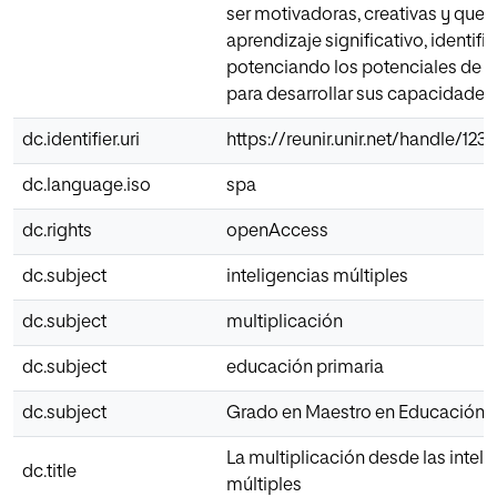
ser motivadoras, creativas y que
aprendizaje significativo, identif
potenciando los potenciales de 
para desarrollar sus capacidades.
dc.identifier.uri
https://reunir.unir.net/handle/12
dc.language.iso
spa
dc.rights
openAccess
dc.subject
inteligencias múltiples
dc.subject
multiplicación
dc.subject
educación primaria
dc.subject
Grado en Maestro en Educación P
La multiplicación desde las inteli
dc.title
múltiples