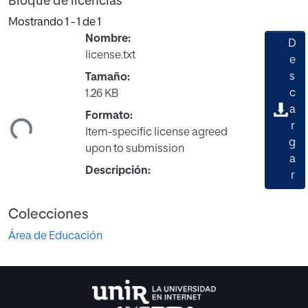
Bloque de licencias
Mostrando
1 - 1 de 1
Nombre:
D
license.txt
e
s
Tamaño:
c
1.26 KB
ando...
a
Formato:
r
Item-specific license agreed
g
upon to submission
a
Descripción:
r
Colecciones
Área de Educación