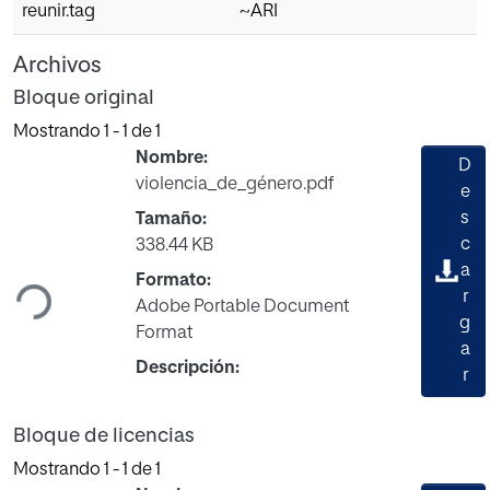
reunir.tag
~ARI
Archivos
Bloque original
Mostrando
1 - 1 de 1
Nombre:
D
violencia_de_género.pdf
e
s
Tamaño:
c
338.44 KB
Cargando...
a
Formato:
r
Adobe Portable Document
g
Format
a
Descripción:
r
Bloque de licencias
Mostrando
1 - 1 de 1