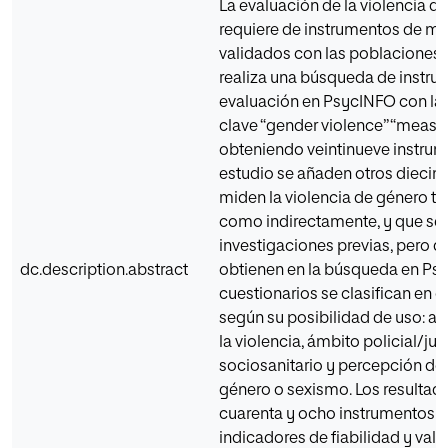
La evaluación de la violencia d
requiere de instrumentos de m
validados con las poblaciones 
realiza una búsqueda de instr
evaluación en PsycINFO con la
clave “gender violence” “measur*
obteniendo veintinueve instrume
estudio se añaden otros diecin
miden la violencia de género ta
como indirectamente, y que se
investigaciones previas, pero q
dc.description.abstract
obtienen en la búsqueda en Ps
cuestionarios se clasifican en c
según su posibilidad de uso: ac
la violencia, ámbito policial/jud
sociosanitario y percepción de 
género o sexismo. Los resulta
cuarenta y ocho instrumentos i
indicadores de fiabilidad y vali