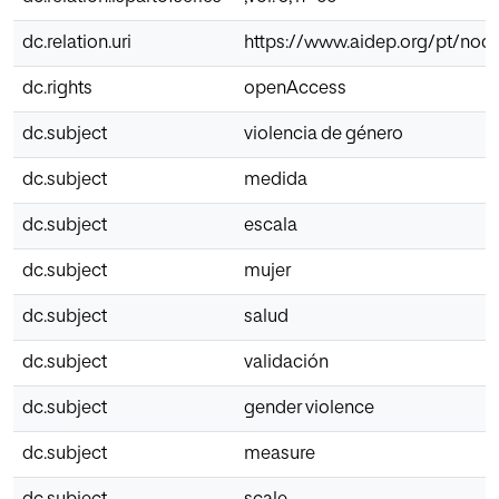
dc.relation.uri
https://www.aidep.org/pt/nod
dc.rights
openAccess
dc.subject
violencia de género
dc.subject
medida
dc.subject
escala
dc.subject
mujer
dc.subject
salud
dc.subject
validación
dc.subject
gender violence
dc.subject
measure