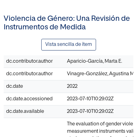
Violencia de Género: Una Revisión de
Instrumentos de Medida
Vista sencilla de ítem
dc.contributor.author
Aparicio-García, Marta E.
dc.contributor.author
Vinagre-González, Agustina M.
dc.date
2022
dc.date.accessioned
2023-07-10T10:29:02Z
dc.date.available
2023-07-10T10:29:02Z
The evaluation of gender violen
measurement instruments valid