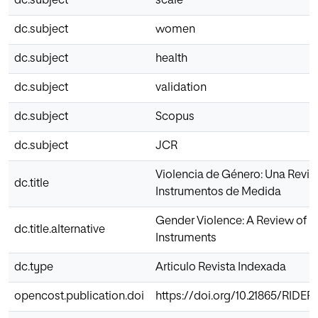
dc.subject
scale
dc.subject
women
dc.subject
health
dc.subject
validation
dc.subject
Scopus
dc.subject
JCR
Violencia de Género: Una Revis
dc.title
Instrumentos de Medida
Gender Violence: A Review of
dc.title.alternative
Instruments
dc.type
Articulo Revista Indexada
opencost.publication.doi
https://doi.org/10.21865/RIDEP6