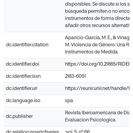
disponibles. Se discute si los s
búsqueda permiten o no encont
instrumentos de forma directa 
añadir otros recursos alternativ
Aparicio-García, M. E., & Vinagr
dc.identifier.citation
M. Violencia de Género: Una Re
Instrumentos de Medida.
dc.identifier.doi
https://doi.org/10.21865/RIDEP6
dc.identifier.issn
2183-6051
dc.identifier.uri
https://reunir.unir.net/handle/
dc.language.iso
spa
Revista Iberoamericana de Dia
dc.publisher
Evaluacion Psicologica
dc.relation.ispartofseries
;vol. 5, nº 66