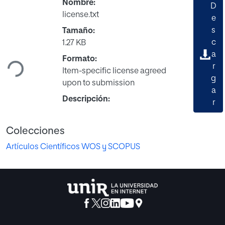
Nombre:
D
license.txt
e
s
Tamaño:
c
1.27 KB
Cargando...
a
Formato:
r
Item-specific license agreed
g
upon to submission
a
Descripción:
r
Colecciones
Artículos Científicos WOS y SCOPUS