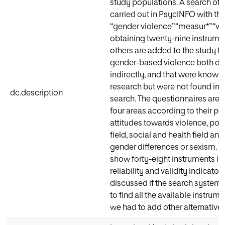
study populations. A search of 
carried out in PsycINFO with t
“gender violence” “measur*” “val
obtaining twenty-nine instrume
others are added to the study t
gender-based violence both dir
indirectly, and that were known
research but were not found in
dc.description
search. The questionnaires are c
four areas according to their pos
attitudes towards violence, poli
field, social and health field an
gender differences or sexism. Th
show forty-eight instruments in
reliability and validity indicators 
discussed if the search systems
to find all the available instrume
we had to add other alternative