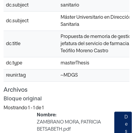
dc.subject
sanitario
Máster Universitario en Dirección
dc.subject
Sanitaria
Propuesta de memoria de gestión
dc.title
jefatura del servicio de farmacia 
Teófilo Moreno Castro
dc.type
masterThesis
reunir.tag
~MDGS
Archivos
Bloque original
Mostrando
1 - 1 de 1
Nombre:
D
ZAMBRANO MORA, PATRICIA
e
BETSABETH.pdf
s