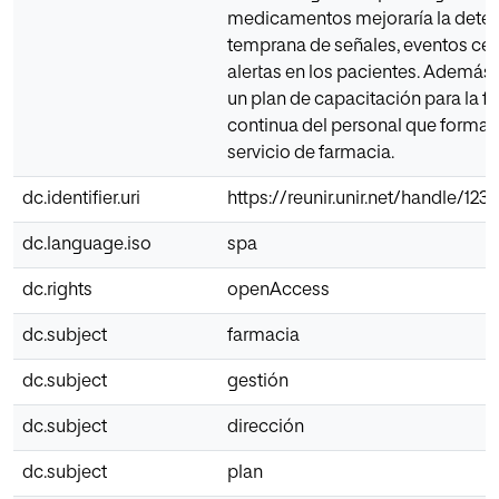
medicamentos mejoraría la dete
temprana de señales, eventos cen
alertas en los pacientes. Además,
un plan de capacitación para la 
continua del personal que formará
servicio de farmacia.
dc.identifier.uri
https://reunir.unir.net/handle/12
dc.language.iso
spa
dc.rights
openAccess
dc.subject
farmacia
dc.subject
gestión
dc.subject
dirección
dc.subject
plan