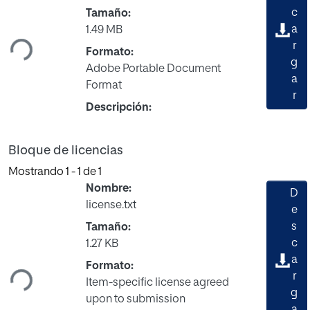
Cargando...
c
Tamaño:
a
1.49 MB
r
Formato:
g
Adobe Portable Document
a
Format
r
Descripción:
Bloque de licencias
Mostrando
1 - 1 de 1
Nombre:
D
license.txt
e
s
Tamaño:
Cargando...
c
1.27 KB
a
Formato:
r
Item-specific license agreed
g
upon to submission