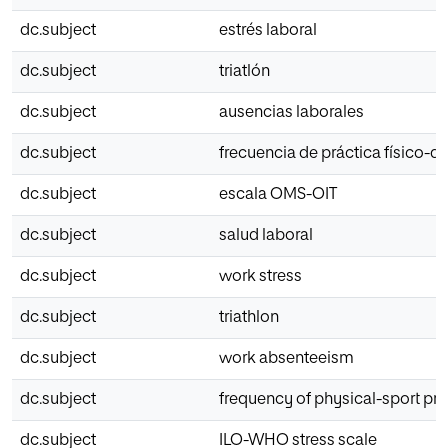
dc.subject
estrés laboral
dc.subject
triatlón
dc.subject
ausencias laborales
dc.subject
frecuencia de práctica físico-d
dc.subject
escala OMS-OIT
dc.subject
salud laboral
dc.subject
work stress
dc.subject
triathlon
dc.subject
work absenteeism
dc.subject
frequency of physical-sport pra
dc.subject
ILO-WHO stress scale