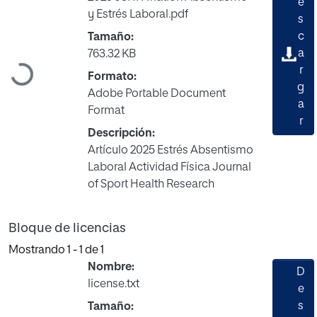
e
y Estrés Laboral.pdf
s
c
Tamaño:
a
763.32 KB
Cargando...
r
Formato:
g
Adobe Portable Document
a
Format
r
Descripción:
Artículo 2025 Estrés Absentismo
Laboral Actividad Física Journal
of Sport Health Research
Bloque de licencias
Mostrando
1 - 1 de 1
Nombre:
D
license.txt
e
s
Tamaño: