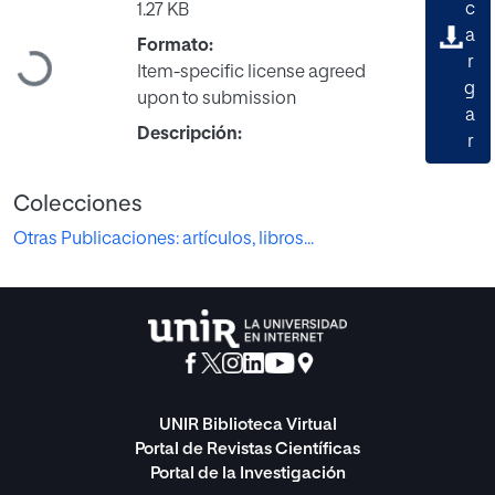
c
1.27 KB
a
Formato:
Cargando...
r
Item-specific license agreed
g
upon to submission
a
Descripción:
r
Colecciones
Otras Publicaciones: artículos, libros...
UNIR Biblioteca Virtual
Portal de Revistas Científicas
Portal de la Investigación