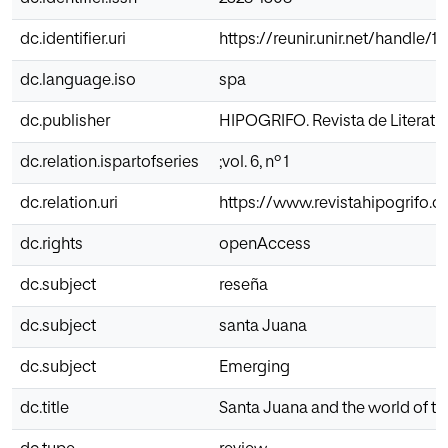
dc.identifier.uri
https://reunir.unir.net/handle/
dc.language.iso
spa
dc.publisher
HIPOGRIFO. Revista de Literatur
dc.relation.ispartofseries
;vol. 6, nº 1
dc.relation.uri
https://www.revistahipogrifo.c
dc.rights
openAccess
dc.subject
reseña
dc.subject
santa Juana
dc.subject
Emerging
dc.title
Santa Juana and the world of th