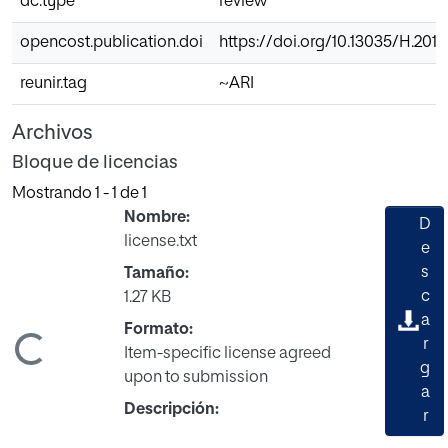
dc.type
review
opencost.publication.doi
https://doi.org/10.13035/H.2018
reunir.tag
~ARI
Archivos
Bloque de licencias
Mostrando
1 - 1 de 1
Nombre:
D
license.txt
e
s
Tamaño:
c
1.27 KB
a
Formato:
Cargando...
r
Item-specific license agreed
g
upon to submission
a
Descripción:
r