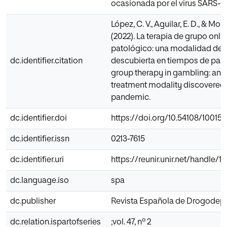
ocasionada por el virus SARS-C
López, C. V., Aguilar, E. D., & Moli
(2022). La terapia de grupo onli
patológico: una modalidad de
dc.identifier.citation
descubierta en tiempos de pan
group therapy in gambling: an
treatment modality discovered 
pandemic.
dc.identifier.doi
https://doi.org/10.54108/10015
dc.identifier.issn
0213-7615
dc.identifier.uri
https://reunir.unir.net/handle/
dc.language.iso
spa
dc.publisher
Revista Española de Drogodep
dc.relation.ispartofseries
;vol. 47, nº 2