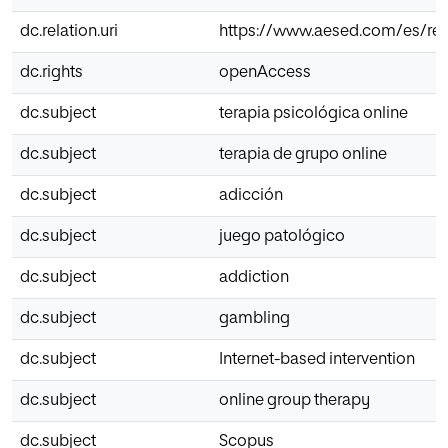
dc.relation.uri
https://www.aesed.com/es/rev
dc.rights
openAccess
dc.subject
terapia psicológica online
dc.subject
terapia de grupo online
dc.subject
adicción
dc.subject
juego patológico
dc.subject
addiction
dc.subject
gambling
dc.subject
Internet-based intervention
dc.subject
online group therapy
dc.subject
Scopus