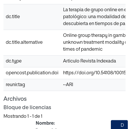
La terapia de grupo online en el
dc.title
patológico: una modalidad de
descubierta en tiempos de pa
Online group therapy in gambli
dc.title.alternative
unknown treatment modality di
times of pandemic
dc.type
Articulo Revista Indexada
opencost.publication.doi
https://doi.org/10.54108/10015
reunir.tag
~ARI
Archivos
Bloque de licencias
Mostrando
1 - 1 de 1
Nombre:
D