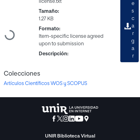
license.txt
e
s
Tamaño:
c
1.27 KB
a
Formato:
Cargando...
r
Item-specific license agreed
g
upon to submission
a
Descripción:
r
Colecciones
Artículos Científicos WOS y SCOPUS
UNIR Biblioteca Virtual