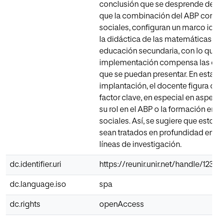
conclusión que se desprende del 
que la combinación del ABP con l
sociales, configuran un marco id
la didáctica de las matemáticas e
educación secundaria, con lo que
implementación compensa las di
que se puedan presentar. En esta
implantación, el docente figura 
factor clave, en especial en asp
su rol en el ABP o la formación en
sociales. Así, se sugiere que esto
sean tratados en profundidad en f
líneas de investigación.
dc.identifier.uri
https://reunir.unir.net/handle/12
dc.language.iso
spa
dc.rights
openAccess