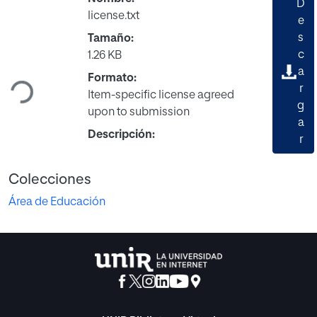
D
license.txt
e
s
Tamaño:
Cargando...
c
1.26 KB
a
Formato:
r
Item-specific license agreed
g
upon to submission
a
Descripción:
r
Colecciones
Área de Educación