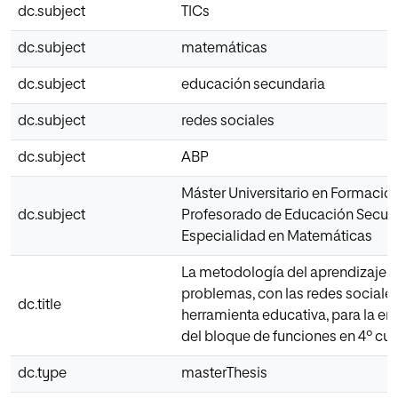
dc.subject
TICs
dc.subject
matemáticas
dc.subject
educación secundaria
dc.subject
redes sociales
dc.subject
ABP
Máster Universitario en Formació
dc.subject
Profesorado de Educación Secun
Especialidad en Matemáticas
La metodología del aprendizaje 
problemas, con las redes social
dc.title
herramienta educativa, para la e
del bloque de funciones en 4º cu
dc.type
masterThesis