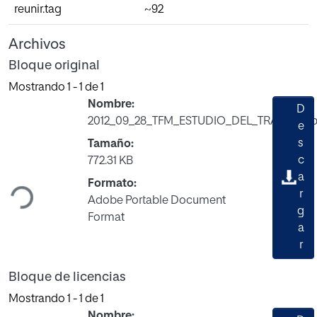
reunir.tag
~92
Archivos
Bloque original
Mostrando
1 - 1 de 1
Nombre:
D
2012_09_28_TFM_ESTUDIO_DEL_TRABAJO.p
e
s
Tamaño:
Cargando...
c
772.31 KB
a
Formato:
r
Adobe Portable Document
g
Format
a
r
Bloque de licencias
Mostrando
1 - 1 de 1
Nombre: