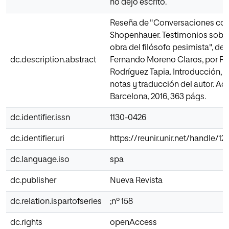
no dejó escrito.
Reseña de "Conversaciones con
Shopenhauer. Testimonios sobre 
obra del filósofo pesimista", de 
dc.description.abstract
Fernando Moreno Claros, por Ra
Rodríguez Tapia. Introducción, s
notas y traducción del autor. Ac
Barcelona, 2016, 363 págs.
dc.identifier.issn
1130-0426
dc.identifier.uri
https://reunir.unir.net/handle/1
dc.language.iso
spa
dc.publisher
Nueva Revista
dc.relation.ispartofseries
;nº 158
dc.rights
openAccess