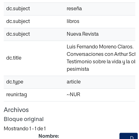
dc.subject
reseña
dc.subject
libros
dc.subject
Nueva Revista
Luis Fernando Moreno Claros.
Conversaciones con Arthur Sch
dc.title
Testimonio sobre la vida y la obr
pesimista
dc.type
article
reunir.tag
~NUR
Archivos
Bloque original
Mostrando
1 - 1 de 1
Nombre:
D