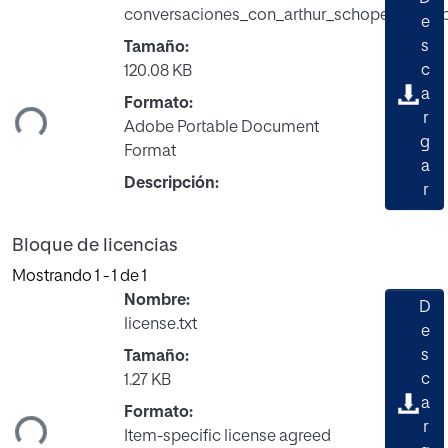
conversaciones_con_arthur_schopenhauer.
e
s
Tamaño:
rgando...
c
120.08 KB
a
Formato:
r
Adobe Portable Document
g
Format
a
Descripción:
r
Bloque de licencias
Mostrando
1 - 1 de 1
Nombre:
D
license.txt
e
s
Tamaño:
rgando...
c
1.27 KB
a
Formato:
r
Item-specific license agreed