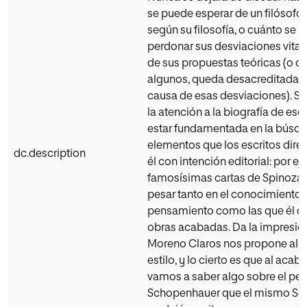
se puede esperar de un filósofo 
según su filosofía, o cuánto se 
perdonar sus desviaciones vital
de sus propuestas teóricas (o c
algunos, queda desacreditada u
causa de esas desviaciones). S
la atención a la biografía de es
estar fundamentada en la búsq
elementos que los escritos dir
dc.description
él con intención editorial: por ej
famosísimas cartas de Spinoza 
pesar tanto en el conocimiento 
pensamiento como las que él c
obras acabadas. Da la impresió
Moreno Claros nos propone algo
estilo, y lo cierto es que al acaba
vamos a saber algo sobre el pe
Schopenhauer que el mismo S