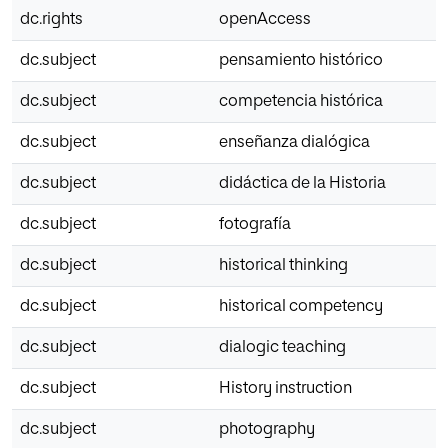
dc.rights
openAccess
dc.subject
pensamiento histórico
dc.subject
competencia histórica
dc.subject
enseñanza dialógica
dc.subject
didáctica de la Historia
dc.subject
fotografía
dc.subject
historical thinking
dc.subject
historical competency
dc.subject
dialogic teaching
dc.subject
History instruction
dc.subject
photography