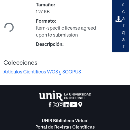
s
Tamaño:
Cargando...
c
1.27 KB
a
Formato:
r
Item-specific license agreed
g
upon to submission
a
Descripción:
r
Colecciones
Artículos Científicos WOS y SCOPUS
UNIR Biblioteca Virtual
Portal de Revistas Científicas