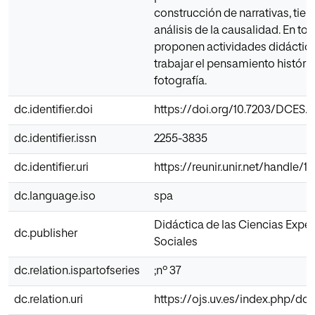
construcción de narrativas, tie
análisis de la causalidad. En tor
proponen actividades didáctica
trabajar el pensamiento históri
fotografía.
dc.identifier.doi
https://doi.org/10.7203/DCES.37
dc.identifier.issn
2255-3835
dc.identifier.uri
https://reunir.unir.net/handle/
dc.language.iso
spa
Didáctica de las Ciencias Expe
dc.publisher
Sociales
dc.relation.ispartofseries
;nº 37
dc.relation.uri
https://ojs.uv.es/index.php/dce