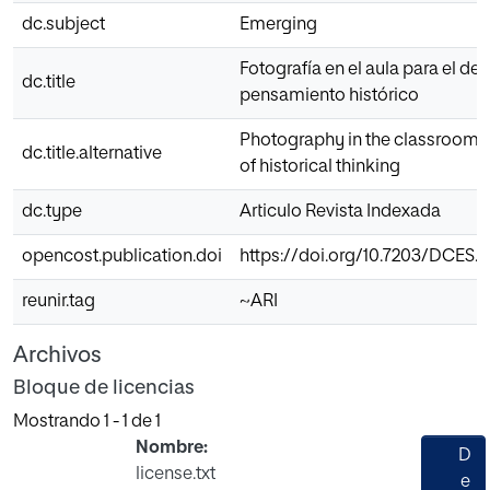
dc.subject
Emerging
Fotografía en el aula para el des
dc.title
pensamiento histórico
Photography in the classroom 
dc.title.alternative
of historical thinking
dc.type
Articulo Revista Indexada
opencost.publication.doi
https://doi.org/10.7203/DCES.37
reunir.tag
~ARI
Archivos
Bloque de licencias
Mostrando
1 - 1 de 1
Nombre:
D
license.txt
e