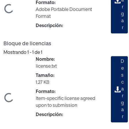
a
Formato:
r
ndo...
Adobe Portable Document
g
Format
a
Descripción:
r
Bloque de licencias
Mostrando
1 - 1 de 1
Nombre:
D
license.txt
e
s
Tamaño:
c
1.27 KB
a
Formato:
r
ndo...
Item-specific license agreed
g
upon to submission
a
Descripción:
r