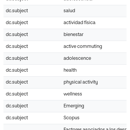
dc.subject
salud
dc.subject
actividad física
dc.subject
bienestar
dc.subject
active commuting
dc.subject
adolescence
dc.subject
health
dc.subject
physical activity
dc.subject
wellness
dc.subject
Emerging
dc.subject
Scopus