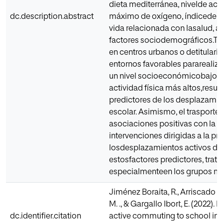
dieta mediterránea, nivelde act
dc.description.abstract
máximo de oxígeno, índicede m
vida relacionada con lasalud, a
factores sociodemográficos.Te
en centros urbanos o detitularid
entornos favorables pararealizar
un nivel socioeconómicobajo/m
actividad física más altos,resul
predictores de los desplazamie
escolar. Asimismo, el trasporte
asociaciones positivas con la d
intervenciones dirigidas a la p
losdesplazamientos activos deb
estosfactores predictores, trat
especialmenteen los grupos má
Jiménez Boraita, R., Arriscado Al
M. ., & Gargallo Ibort, E. (2022).
dc.identifier.citation
active commuting to school in a