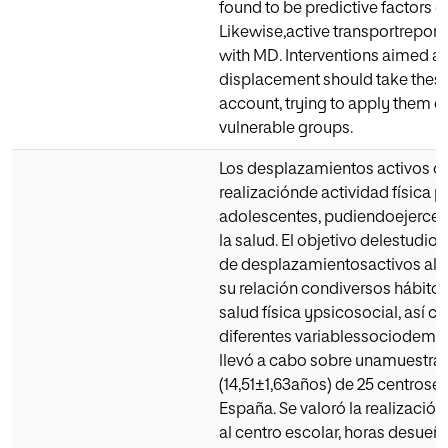
found to be predictive factors of
Likewise,active transportreport
with MD. Interventions aimed a
displacement should take these 
account, trying to apply them e
vulnerable groups.
Los desplazamientos activos co
realizaciónde actividad física p
adolescentes, pudiendoejercer 
la salud. El objetivo delestudio f
de desplazamientosactivos al c
su relación condiversos hábitos
salud física ypsicosocial, así c
diferentes variablessociodemogr
llevó a cabo sobre unamuestra 
(14,51±1,63años) de 25 centrose
España. Se valoró la realizació
al centro escolar, horas desueñ