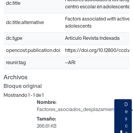
Factores asociados a los despl
dc.title
centro escolar en adolescentes
Factors associated with active
dc.title.alternative
adolescents
dc.type
Articulo Revista Indexada
opencost.publication.doi
https://doi.org/10.12800/ccd.v17
reunir.tag
~ARI
Archivos
Bloque original
Mostrando
1 - 1 de 1
Nombre:
D
Factores_asociados_desplazamientos_activ
e
s
Tamaño:
c
266.61 KB