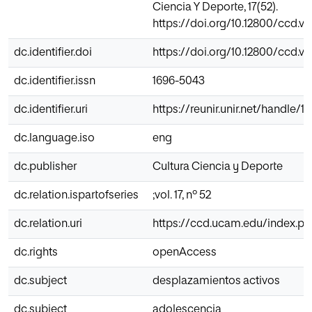
Ciencia Y Deporte, 17(52).
https://doi.org/10.12800/ccd.v17
dc.identifier.doi
https://doi.org/10.12800/ccd.v17
dc.identifier.issn
1696-5043
dc.identifier.uri
https://reunir.unir.net/handle/
dc.language.iso
eng
dc.publisher
Cultura Ciencia y Deporte
dc.relation.ispartofseries
;vol. 17, nº 52
dc.relation.uri
https://ccd.ucam.edu/index.php
dc.rights
openAccess
dc.subject
desplazamientos activos
dc.subject
adolescencia