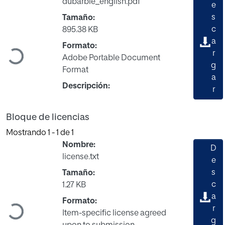
dubarbie_english.pdf
e
s
Tamaño:
c
895.38 KB
a
Formato:
r
Cargando...
Adobe Portable Document
g
Format
a
Descripción:
r
Bloque de licencias
Mostrando
1 - 1 de 1
Nombre:
D
license.txt
e
s
Tamaño:
c
1.27 KB
a
Formato:
r
Cargando...
Item-specific license agreed
g