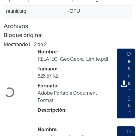
reunir.tag
~OPU
Archivos
Bloque original
Mostrando
1 - 2 de 2
Nombre:
D
RELATEC_GeoGebra_Limite.pdf
e
s
Tamaño:
c
826.57 KB
a
Formato:
r
Cargando...
Adobe Portable Document
g
Format
a
Descripción:
r
Nombre:
D