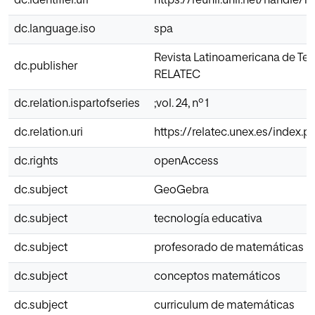
dc.identifier.uri
https://reunir.unir.net/handle/
dc.language.iso
spa
Revista Latinoamericana de Tec
dc.publisher
RELATEC
dc.relation.ispartofseries
;vol. 24, nº 1
dc.relation.uri
https://relatec.unex.es/index.p
dc.rights
openAccess
dc.subject
GeoGebra
dc.subject
tecnología educativa
dc.subject
profesorado de matemáticas
dc.subject
conceptos matemáticos
dc.subject
curriculum de matemáticas