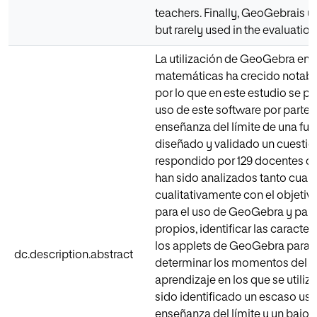
teachers. Finally, GeoGebrais 
but rarely used in the evaluatio
La utilización de GeoGebra en 
matemáticas ha crecido notabl
por lo que en este estudio se p
uso de este software por parte 
enseñanza del límite de una func
diseñado y validado un cuestio
respondido por 129 docentes d
han sido analizados tanto cuan
cualitativamente con el objeti
para el uso de GeoGebra y para
propios, identificar las caract
los applets de GeoGebra para l
dc.description.abstract
determinar los momentos del 
aprendizaje en los que se utiliza
sido identificado un escaso us
enseñanza del límite y un bajo