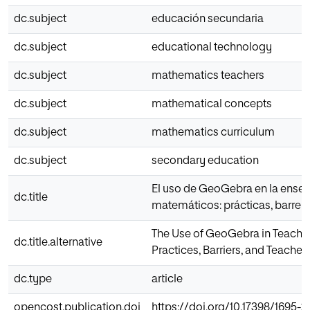
dc.subject
educación secundaria
dc.subject
educational technology
dc.subject
mathematics teachers
dc.subject
mathematical concepts
dc.subject
mathematics curriculum
dc.subject
secondary education
El uso de GeoGebra en la ense
dc.title
matemáticos: prácticas, barrer
The Use of GeoGebra in Teachi
dc.title.alternative
Practices, Barriers, and Teacher
dc.type
article
opencost.publication.doi
https://doi.org/10.17398/1695-28