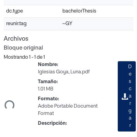
dc.type
bachelorThesis
reunir.tag
~GY
Archivos
Bloque original
Mostrando
1 - 1 de 1
Nombre:
D
Iglesias Goya, Luna.pdf
e
s
Tamaño:
c
1.01 MB
a
Formato:
ndo...
r
Adobe Portable Document
g
Format
a
Descripción:
r