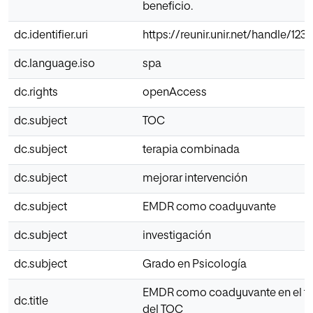
beneficio.
dc.identifier.uri
https://reunir.unir.net/handle/12
dc.language.iso
spa
dc.rights
openAccess
dc.subject
TOC
dc.subject
terapia combinada
dc.subject
mejorar intervención
dc.subject
EMDR como coadyuvante
dc.subject
investigación
dc.subject
Grado en Psicología
EMDR como coadyuvante en el tr
dc.title
del TOC