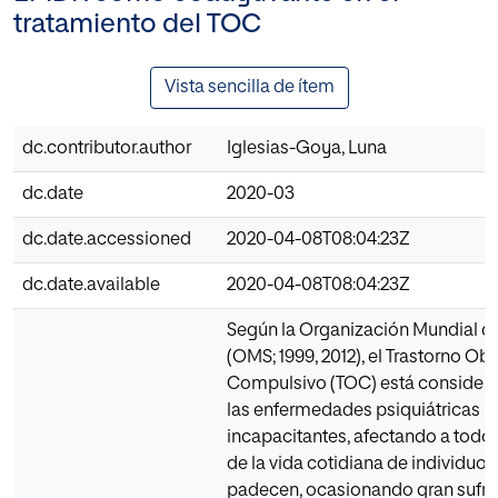
tratamiento del TOC
Vista sencilla de ítem
dc.contributor.author
Iglesias-Goya, Luna
dc.date
2020-03
dc.date.accessioned
2020-04-08T08:04:23Z
dc.date.available
2020-04-08T08:04:23Z
Según la Organización Mundial de
(OMS; 1999, 2012), el Trastorno Ob
Compulsivo (TOC) está consider
las enfermedades psiquiátricas 
incapacitantes, afectando a todos
de la vida cotidiana de individuos
padecen, ocasionando gran sufri