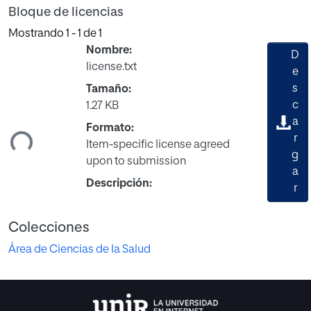
Bloque de licencias
Mostrando
1 - 1 de 1
Nombre:
D
license.txt
e
s
Tamaño:
c
1.27 KB
a
Formato:
ndo...
r
Item-specific license agreed
g
upon to submission
a
Descripción:
r
Colecciones
Área de Ciencias de la Salud