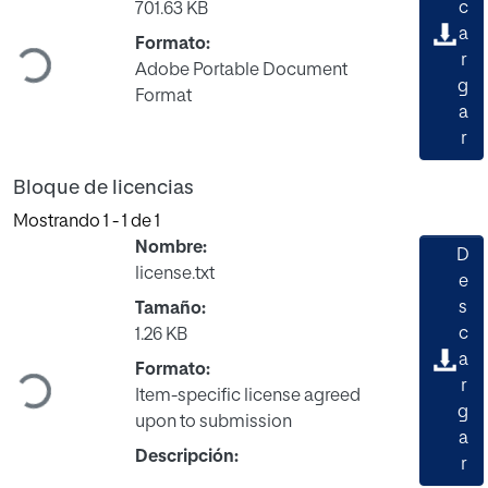
Cargando...
c
701.63 KB
a
Formato:
r
Adobe Portable Document
g
Format
a
r
Bloque de licencias
Mostrando
1 - 1 de 1
Nombre:
D
license.txt
e
s
Tamaño:
Cargando...
c
1.26 KB
a
Formato:
r
Item-specific license agreed
g
upon to submission
a
Descripción:
r