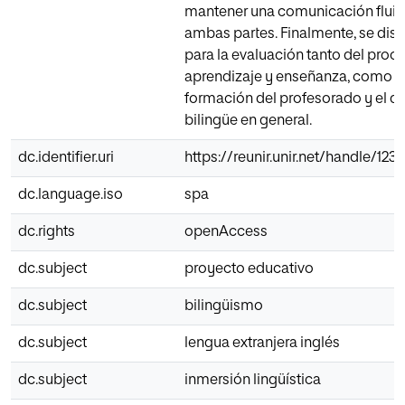
mantener una comunicación fluid
ambas partes. Finalmente, se dis
para la evaluación tanto del proc
aprendizaje y enseñanza, como l
formación del profesorado y el d
bilingüe en general.
dc.identifier.uri
https://reunir.unir.net/handle/12
dc.language.iso
spa
dc.rights
openAccess
dc.subject
proyecto educativo
dc.subject
bilingüismo
dc.subject
lengua extranjera inglés
dc.subject
inmersión lingüística