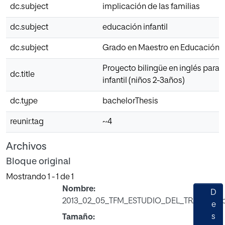
dc.subject
implicación de las familias
dc.subject
educación infantil
dc.subject
Grado en Maestro en Educación In
Proyecto bilingüe en inglés para 
dc.title
infantil (niños 2-3años)
dc.type
bachelorThesis
reunir.tag
~4
Archivos
Bloque original
Mostrando
1 - 1 de 1
Nombre:
D
2013_02_05_TFM_ESTUDIO_DEL_TRABAJO.p
e
s
Tamaño: