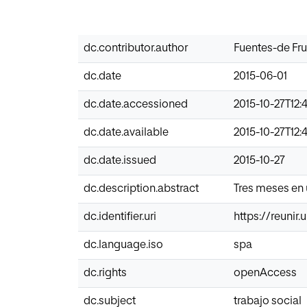
dc.contributor.author
Fuentes-de Fru
dc.date
2015-06-01
dc.date.accessioned
2015-10-27T12:
dc.date.available
2015-10-27T12:
dc.date.issued
2015-10-27
dc.description.abstract
Tres meses en 
dc.identifier.uri
https://reunir
dc.language.iso
spa
dc.rights
openAccess
dc.subject
trabajo social