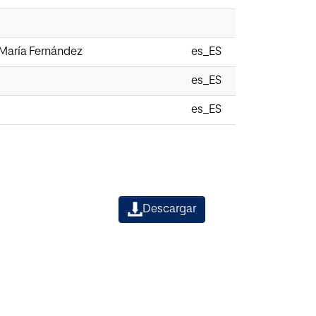
e María Fernández
es_ES
es_ES
es_ES
Descargar