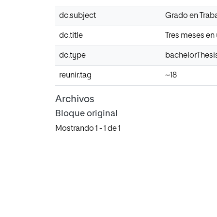
dc.subject
Grado en Traba
dc.title
Tres meses en 
dc.type
bachelorThesi
reunir.tag
~18
Archivos
Bloque original
Mostrando
1 - 1 de 1