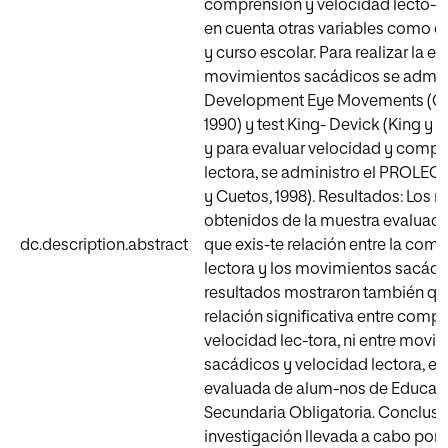
comprensión y velocidad lecto-ra
en cuenta otras variables como e
y curso escolar. Para realizar la e
movimientos sacádicos se adminis
Development Eye Movements (Garz
1990) y test King- Devick (King y D
y para evaluar velocidad y comp
lectora, se administro el PROLE
y Cuetos, 1998). Resultados: Los r
obtenidos de la muestra evaluada
dc.description.abstract
que exis-te relación entre la com
lectora y los movimientos sacádi
resultados mostraron también que
relación significativa entre comp
velocidad lec-tora, ni entre movi
sacádicos y velocidad lectora, en
evaluada de alum-nos de Educac
Secundaria Obligatoria. Conclusi
investigación llevada a cabo pon