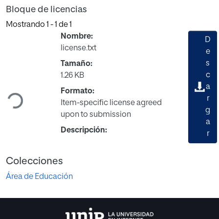
Bloque de licencias
Mostrando
1 - 1 de 1
Nombre:
D
license.txt
e
s
Tamaño:
c
1.26 KB
Cargando...
a
Formato:
r
Item-specific license agreed
g
upon to submission
a
Descripción:
r
Colecciones
Área de Educación