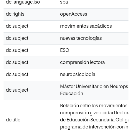
dc.language.iso
spa
dc.rights
openAccess
dc.subject
movimientos sacádicos
dc.subject
nuevas tecnologías
dc.subject
ESO
dc.subject
comprensión lectora
dc.subject
neuropsicología
Máster Universitario en Neuropsic
dc.subject
Educación
Relación entre los movimientos s
comprensión y velocidad lectora
dc.title
de Educación Secundaria Obligato
programa de intervención con nu