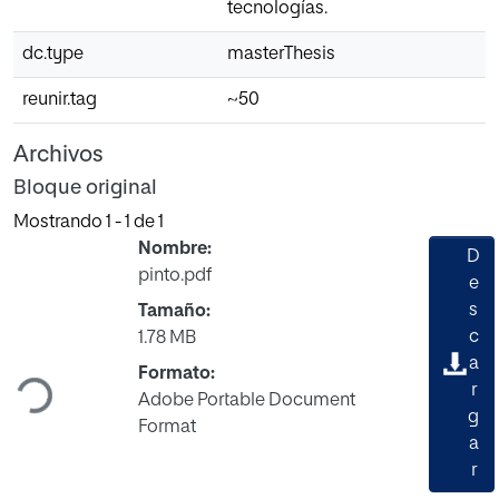
tecnologías.
dc.type
masterThesis
reunir.tag
~50
Archivos
Bloque original
Mostrando
1 - 1 de 1
Nombre:
D
pinto.pdf
e
s
Tamaño:
c
1.78 MB
Cargando...
a
Formato:
r
Adobe Portable Document
g
Format
a
r