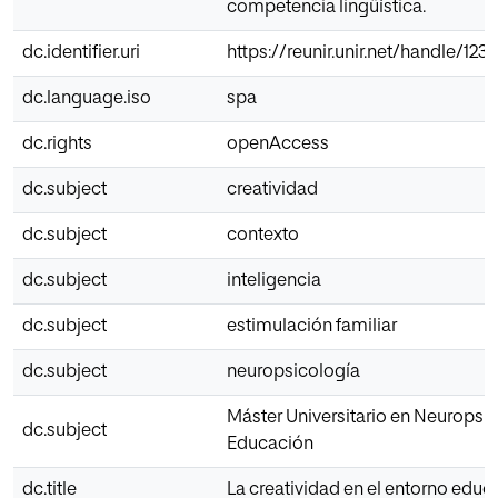
competencia lingüística.
dc.identifier.uri
https://reunir.unir.net/handle/12
dc.language.iso
spa
dc.rights
openAccess
dc.subject
creatividad
dc.subject
contexto
dc.subject
inteligencia
dc.subject
estimulación familiar
dc.subject
neuropsicología
Máster Universitario en Neuropsic
dc.subject
Educación
dc.title
La creatividad en el entorno educa