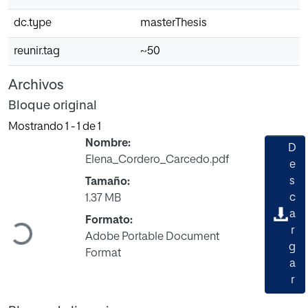
dc.type
masterThesis
reunir.tag
~50
Archivos
Bloque original
Mostrando
1 - 1 de 1
Nombre:
D
Elena_Cordero_Carcedo.pdf
e
s
Tamaño:
c
1.37 MB
a
Formato:
r
Cargando...
Adobe Portable Document
g
Format
a
r