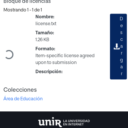
Bloque de licencias
Mostrando
1 - 1 de 1
Nombre:
D
license.txt
e
s
Tamaño:
c
1.26 KB
a
Formato:
r
Cargando...
Item-specific license agreed
g
upon to submission
a
Descripción:
r
Colecciones
Área de Educación