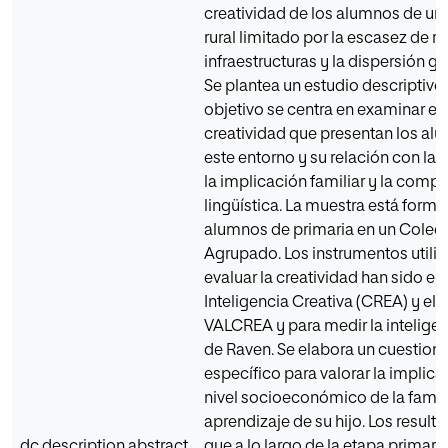
creatividad de los alumnos de un
rural limitado por la escasez de r
infraestructuras y la dispersión g
Se plantea un estudio descriptivo
objetivo se centra en examinar el
creatividad que presentan los al
este entorno y su relación con la i
la implicación familiar y la comp
lingüística. La muestra está form
alumnos de primaria en un Colegi
Agrupado. Los instrumentos utili
evaluar la creatividad han sido el 
Inteligencia Creativa (CREA) y el 
VALCREA y para medir la inteligenc
de Raven. Se elabora un cuestiona
específico para valorar la implica
nivel socioeconómico de la famili
aprendizaje de su hijo. Los resulta
dc.description.abstract
que a lo largo de la etapa primar