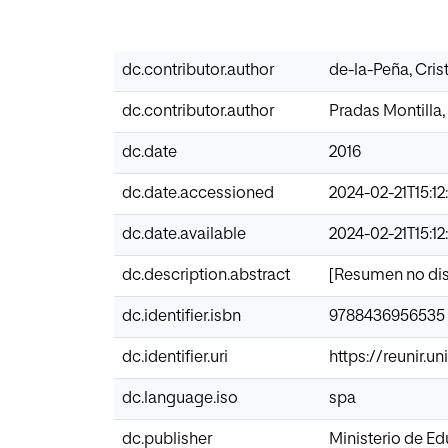
dc.contributor.author
de-la-Peña, Cris
dc.contributor.author
Pradas Montilla, 
dc.date
2016
dc.date.accessioned
2024-02-21T15:12
dc.date.available
2024-02-21T15:12
dc.description.abstract
[Resumen no dis
dc.identifier.isbn
9788436956535
dc.identifier.uri
https://reunir.u
dc.language.iso
spa
dc.publisher
Ministerio de E