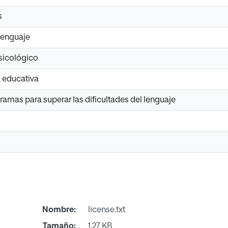
s
 lenguaje
sicológico
 educativa
amas para superar las dificultades del lenguaje
Nombre:
license.txt
Tamaño:
1.27 KB