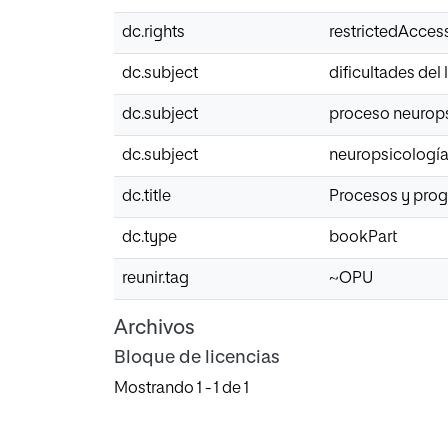
dc.rights
restrictedAcces
dc.subject
dificultades del
dc.subject
proceso neurop
dc.subject
neuropsicología
dc.title
Procesos y progr
dc.type
bookPart
reunir.tag
~OPU
Archivos
Bloque de licencias
Mostrando
1 - 1 de 1