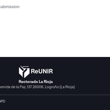
 submission
Rectorado La Rioja
venida de la Paz, 137 26006, Logroño (La Rioja)
GPD