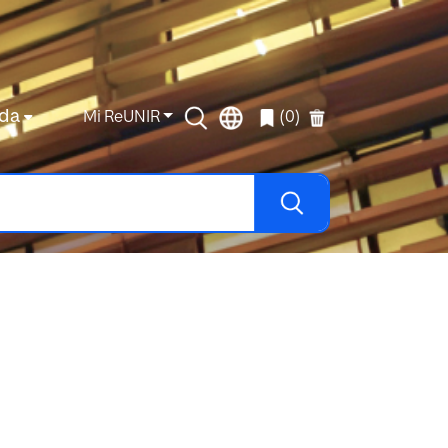
da
Mi ReUNIR
(0)