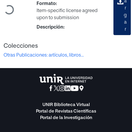
a
Formato:
r
Cargando...
Item-specific license agreed
g
upon to submission
a
Descripción:
r
Colecciones
Otras Publicaciones: artículos, libros...
UNIR Biblioteca Virtual
Portal de Revistas Científicas
Portal de la Investigación