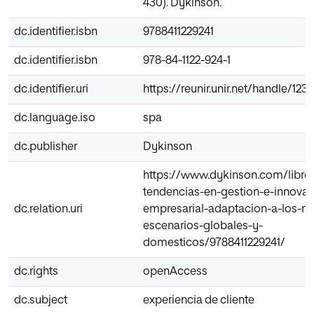
430). Dykinson.
dc.identifier.isbn
9788411229241
dc.identifier.isbn
978-84-1122-924-1
dc.identifier.uri
https://reunir.unir.net/handle/123
dc.language.iso
spa
dc.publisher
Dykinson
https://www.dykinson.com/libro
tendencias-en-gestion-e-innovac
dc.relation.uri
empresarial-adaptacion-a-los-n
escenarios-globales-y-
domesticos/9788411229241/
dc.rights
openAccess
dc.subject
experiencia de cliente