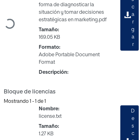
forma de diagnosticar la
c
situación y tomar decisiones
a
estratégicas en marketing.pdf
r
Cargando...
g
Tamaño:
a
169.05 KB
r
Formato:
Adobe Portable Document
Format
Descripción:
Bloque de licencias
Mostrando
1 - 1 de 1
Nombre:
D
license.txt
e
s
Tamaño:
c
1.27 KB