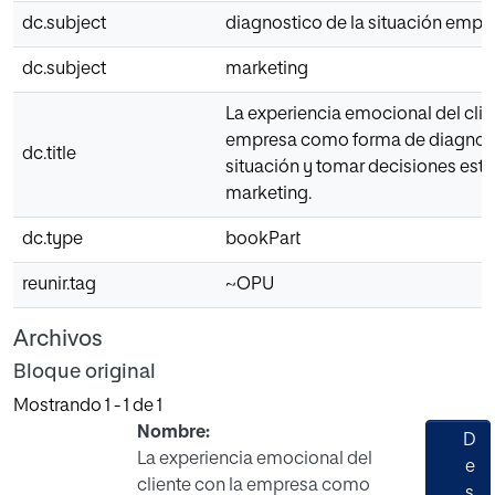
dc.subject
diagnostico de la situación empre
dc.subject
marketing
La experiencia emocional del clie
empresa como forma de diagnost
dc.title
situación y tomar decisiones estr
marketing.
dc.type
bookPart
reunir.tag
~OPU
Archivos
Bloque original
Mostrando
1 - 1 de 1
Nombre:
D
La experiencia emocional del
e
cliente con la empresa como
s