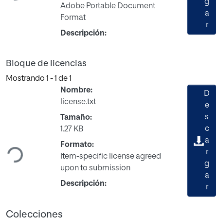
g
Adobe Portable Document
a
Format
r
Descripción:
Bloque de licencias
Mostrando
1 - 1 de 1
Nombre:
D
license.txt
e
s
Tamaño:
Cargando...
c
1.27 KB
a
Formato:
r
Item-specific license agreed
g
upon to submission
a
Descripción:
r
Colecciones