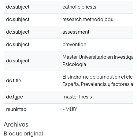
dc.subject
catholic priests
dc.subject
research methodology
dc.subject
assessment
dc.subject
prevention
Máster Universitario en Investigac
dc.subject
Psicología
El síndrome de burnout en el clero
dc.title
España. Prevalencia y factores a
dc.type
masterThesis
reunir.tag
~MUIY
Archivos
Bloque original