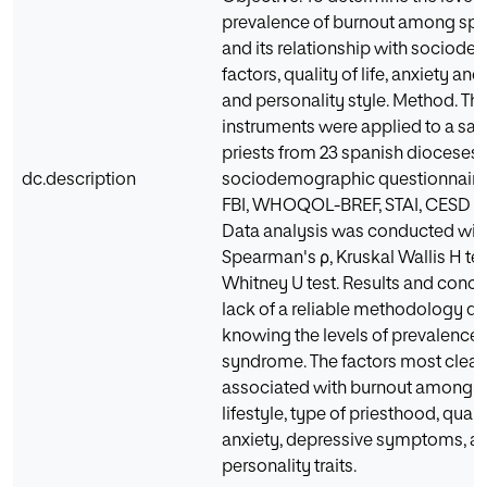
prevalence of burnout among span
and its relationship with sociod
factors, quality of life, anxiety an
and personality style. Method. Th
instruments were applied to a sa
priests from 23 spanish dioceses 
dc.description
sociodemographic questionnaire
FBI, WHOQOL-BREF, STAI, CESD a
Data analysis was conducted with
Spearman's ρ, Kruskal Wallis H te
Whitney U test. Results and concl
lack of a reliable methodology do
knowing the levels of prevalence 
syndrome. The factors most clear
associated with burnout among pr
lifestyle, type of priesthood, quality
anxiety, depressive symptoms, a
personality traits.