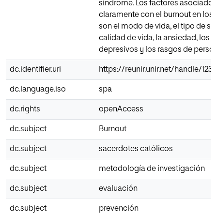
síndrome. Los factores asociado
claramente con el burnout en los
son el modo de vida, el tipo de sa
calidad de vida, la ansiedad, los 
depresivos y los rasgos de perso
dc.identifier.uri
https://reunir.unir.net/handle/12
dc.language.iso
spa
dc.rights
openAccess
dc.subject
Burnout
dc.subject
sacerdotes católicos
dc.subject
metodología de investigación
dc.subject
evaluación
dc.subject
prevención