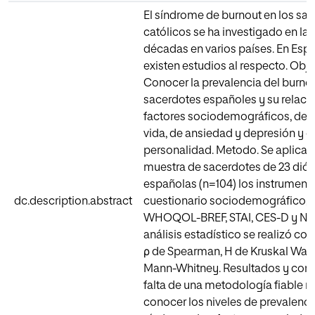
El síndrome de burnout en los sa
católicos se ha investigado en las
décadas en varios países. En Esp
existen estudios al respecto. Obje
Conocer la prevalencia del burnou
sacerdotes españoles y su relaci
factores sociodemográficos, de 
vida, de ansiedad y depresión y d
personalidad. Metodo. Se aplicar
muestra de sacerdotes de 23 dióc
españolas (n=104) los instrument
dc.description.abstract
cuestionario sociodemográfico, M
WHOQOL-BREF, STAI, CES-D y NEO
análisis estadístico se realizó co
ρ de Spearman, H de Kruskal Walli
Mann-Whitney. Resultados y conc
falta de una metodología fiable n
conocer los niveles de prevalenci