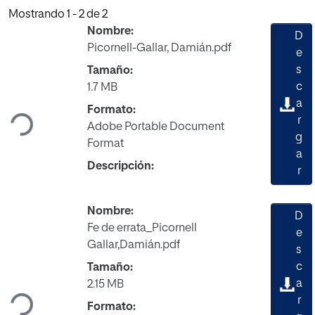
Mostrando
1 - 2 de 2
Nombre:
D
Picornell-Gallar, Damián.pdf
e
s
Tamaño:
Cargando...
c
1.7 MB
a
Formato:
r
Adobe Portable Document
g
Format
a
Descripción:
r
Nombre:
D
Fe de errata_Picornell
e
Gallar,Damián.pdf
s
Cargando...
c
Tamaño:
a
2.15 MB
r
Formato: