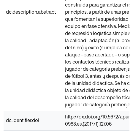
construida para garantizar el re
dc.description.abstract
principios, a partir de unas pre
que fomentan la superioridad n
equipo en fase ofensiva. Medi
de regresión logística simple s
la calidad –adaptación (al proc
del niño) y éxito (si implica con
ataque –pase acertado– o supon
los contactos técnicos realizad
jugador de categoría prebenjam
de fútbol 3, antes y después de 
de la unidad didáctica. Se ha c
la unidad didáctica objeto de e
la calidad del desempeño técni
jugador de categoría prebenjam
http://dx.doi.org/10.5672/apunt
dc.identifier.doi
0983.es.(2017/1).127.06