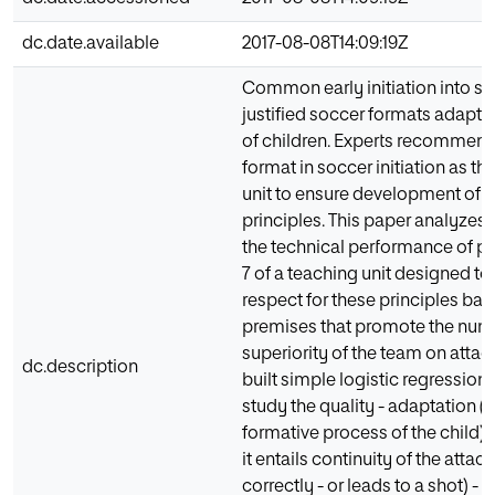
dc.date.available
2017-08-08T14:09:19Z
Common early initiation into s
justified soccer formats adapte
of children. Experts recommend
format in soccer initiation as 
unit to ensure development of a
principles. This paper analyzes
the technical performance of pl
7 of a teaching unit designed to
respect for these principles bas
premises that promote the num
superiority of the team on atta
dc.description
built simple logistic regression
study the quality - adaptation (t
formative process of the child) 
it entails continuity of the attac
correctly - or leads to a shot) - 