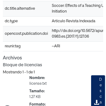
Soccer: Effects of a Teaching Uni
dc.title.alternative
Initiation
dc.type
Articulo Revista Indexada
http://dx.doi.org/10.5672/apunt
opencost.publication.doi
0983.es.(2017/1).127.06
reunir.tag
~ARI
Archivos
Bloque de licencias
Mostrando
1 - 1 de 1
Nombre:
D
license.txt
e
s
Tamaño:
Cargando...
c
1.27 KB
a
Formato: