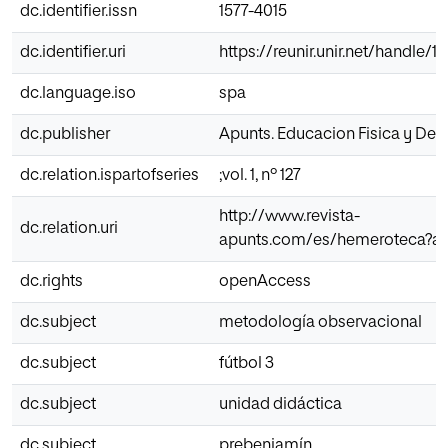
dc.identifier.issn
1577-4015
dc.identifier.uri
https://reunir.unir.net/handle/
dc.language.iso
spa
dc.publisher
Apunts. Educacion Fisica y Dep
dc.relation.ispartofseries
;vol. 1, nº 127
http://www.revista-
dc.relation.uri
apunts.com/es/hemeroteca?art
dc.rights
openAccess
dc.subject
metodología observacional
dc.subject
fútbol 3
dc.subject
unidad didáctica
dc.subject
prebenjamín