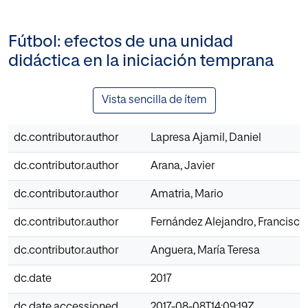
Fútbol: efectos de una unidad
didáctica en la iniciación temprana
Vista sencilla de ítem
dc.contributor.author
Lapresa Ajamil, Daniel
dc.contributor.author
Arana, Javier
dc.contributor.author
Amatria, Mario
dc.contributor.author
Fernández Alejandro, Francisco
dc.contributor.author
Anguera, María Teresa
dc.date
2017
dc.date.accessioned
2017-08-08T14:09:19Z