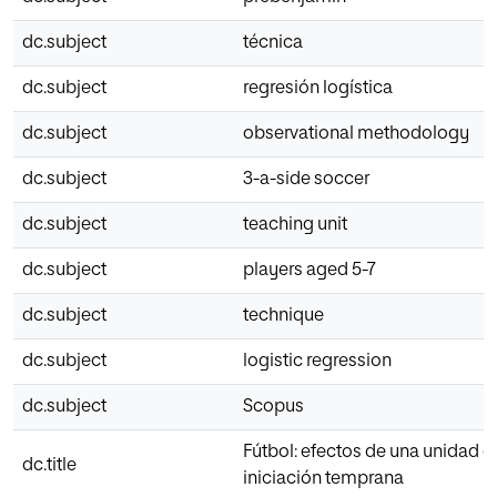
dc.subject
técnica
dc.subject
regresión logística
dc.subject
observational methodology
dc.subject
3-a-side soccer
dc.subject
teaching unit
dc.subject
players aged 5-7
dc.subject
technique
dc.subject
logistic regression
dc.subject
Scopus
Fútbol: efectos de una unidad di
dc.title
iniciación temprana