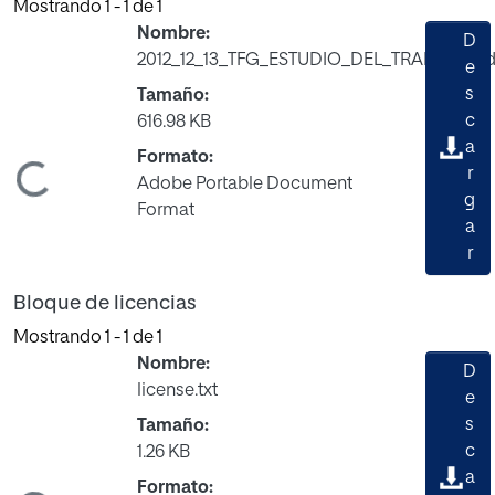
Mostrando
1 - 1 de 1
Nombre:
D
2012_12_13_TFG_ESTUDIO_DEL_TRABAJO.pd
e
s
Tamaño:
c
616.98 KB
a
Formato:
rgando...
r
Adobe Portable Document
g
Format
a
r
Bloque de licencias
Mostrando
1 - 1 de 1
Nombre:
D
license.txt
e
s
Tamaño:
c
1.26 KB
a
Formato: