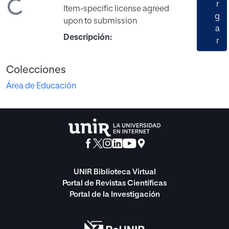
rgando...
r
Item-specific license agreed
g
upon to submission
a
Descripción:
r
Colecciones
Área de Educación
UNIR Biblioteca Virtual
Portal de Revistas Científicas
Portal de la Investigación