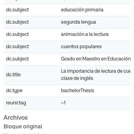
dc.subject
educación primaria
dc.subject
segunda lengua
dc.subject
animación a la lectura
dc.subject
cuentos populares
dc.subject
Grado en Maestro en Educación P
La importancia de lectura de cue
dc.title
clase de inglés
dc.type
bachelorThesis
reunir.tag
~1
Archivos
Bloque original