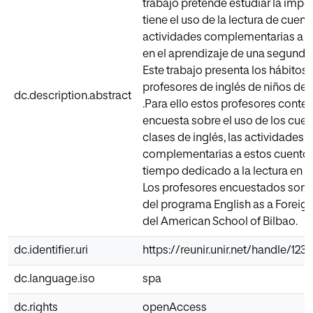
trabajo pretende estudiar la impo
tiene el uso de la lectura de cuent
actividades complementarias a es
en el aprendizaje de una segunda
Este trabajo presenta los hábitos 
profesores de inglés de niños de 
dc.description.abstract
.Para ello estos profesores conte
encuesta sobre el uso de los cuen
clases de inglés, las actividades
complementarias a estos cuentos
tiempo dedicado a la lectura en s
Los profesores encuestados son 
del programa English as a Forei
del American School of Bilbao.
dc.identifier.uri
https://reunir.unir.net/handle/12
dc.language.iso
spa
dc.rights
openAccess