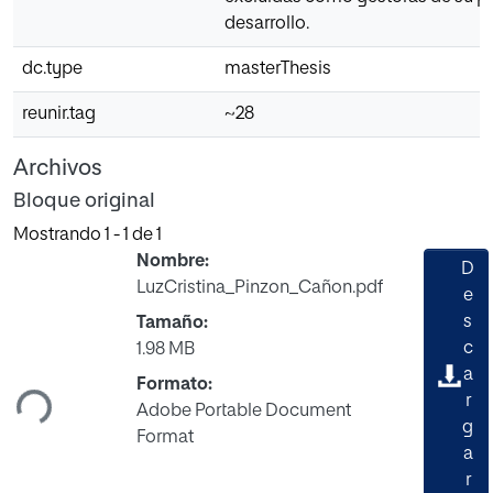
desarrollo.
dc.type
masterThesis
reunir.tag
~28
Archivos
Bloque original
Mostrando
1 - 1 de 1
Nombre:
D
LuzCristina_Pinzon_Cañon.pdf
e
s
Tamaño:
Cargando...
c
1.98 MB
a
Formato:
r
Adobe Portable Document
g
Format
a
r