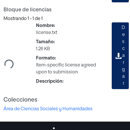
Bloque de licencias
Mostrando
1 - 1 de 1
Nombre:
D
license.txt
e
s
Tamaño:
Cargando...
c
1.26 KB
a
Formato:
r
Item-specific license agreed
g
upon to submission
a
Descripción:
r
Colecciones
Área de Ciencias Sociales y Humanidades