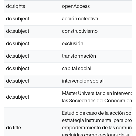
dc.rights
openAccess
dc.subject
acción colectiva
dc.subject
constructivismo
dc.subject
exclusión
dc.subject
transformación
dc.subject
capital social
dc.subject
intervención social
Máster Universitario en Intervenci
dc.subject
las Sociedades del Conocimient
Estudio de caso de la acción col
estrategia instrumental para prom
dc.title
empoderamiento de las comuni
excluidas como gestoras de su p