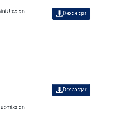
inistracion
Descargar
Descargar
 submission