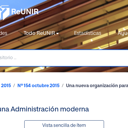
des
Todo ReUNIR
Estadísticas
Ayu
2015
Nº 154 octubre 2015
Una nueva organización par
 una Administración moderna
Vista sencilla de ítem