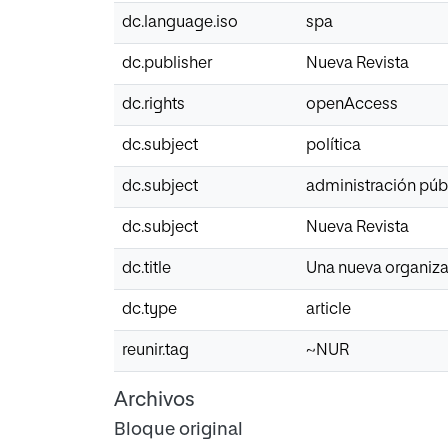
dc.language.iso
spa
dc.publisher
Nueva Revista
dc.rights
openAccess
dc.subject
política
dc.subject
administración púb
dc.subject
Nueva Revista
dc.title
Una nueva organiza
dc.type
article
reunir.tag
~NUR
Archivos
Bloque original