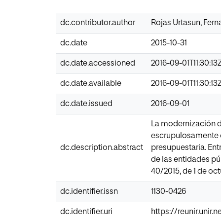
dc.contributor.author
Rojas Urtasun, Fer
dc.date
2015-10-31
dc.date.accessioned
2016-09-01T11:30:13
dc.date.available
2016-09-01T11:30:13
dc.date.issued
2016-09-01
La modernización de
escrupulosamente co
dc.description.abstract
presupuestaria. Ent
de las entidades pú
40/2015, de 1 de oc
dc.identifier.issn
1130-0426
dc.identifier.uri
https://reunir.unir