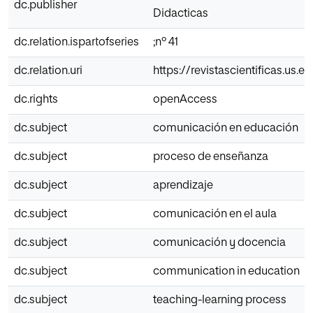
dc.publisher
Didacticas
dc.relation.ispartofseries
;nº 41
dc.relation.uri
https://revistascientificas.us
dc.rights
openAccess
dc.subject
comunicación en educación
dc.subject
proceso de enseñanza
dc.subject
aprendizaje
dc.subject
comunicación en el aula
dc.subject
comunicación y docencia
dc.subject
communication in education
dc.subject
teaching-learning process