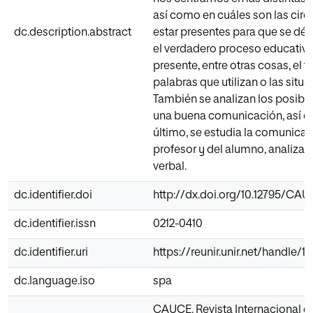
así como en cuáles son las cir
dc.description.abstract
estar presentes para que se dé
el verdadero proceso educativo
presente, entre otras cosas, el 
palabras que utilizan o las sit
También se analizan los posible
una buena comunicación, así c
último, se estudia la comunicac
profesor y del alumno, analizan
verbal.
dc.identifier.doi
http://dx.doi.org/10.12795/CAUC
dc.identifier.issn
0212-0410
dc.identifier.uri
https://reunir.unir.net/handle/
dc.language.iso
spa
CAUCE. Revista Internacional d