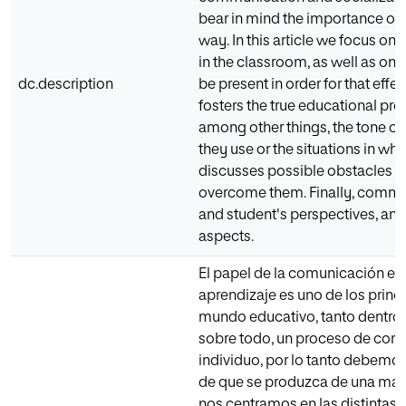
bear in mind the importance of p
way. In this article we focus on
in the classroom, as well as on
dc.description
be present in order for that eff
fosters the true educational pro
among other things, the tone of
they use or the situations in wh
discusses possible obstacles 
overcome them. Finally, commun
and student's perspectives, ana
aspects.
El papel de la comunicación en
aprendizaje es uno de los princi
mundo educativo, tanto dentro 
sobre todo, un proceso de comu
individuo, por lo tanto debemo
de que se produzca de una maner
nos centramos en las distintas 