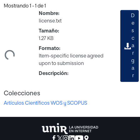
Mostrando
1 - 1 de 1
Nombre:
D
license.txt
e
s
Tamaño:
c
1.27 KB
a
ndo...
Formato:
r
Item-specific license agreed
g
upon to submission
a
Descripción:
r
Colecciones
Artículos Científicos WOS y SCOPUS