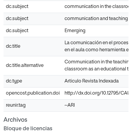
dc.subject
communication in the classro
dc.subject
communication and teaching
dc.subject
Emerging
La comunicación en el proceso
dc.title
en el aula como herramienta ed
Communication in the teaching-l
dc.title.alternative
classroom as an educational to
dc.type
Articulo Revista Indexada
opencost.publication.doi
http://dx.doi.org/10.12795/CAUC
reunir.tag
~ARI
Archivos
Bloque de licencias