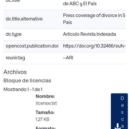
dc.title
de ABC y El País
Press coverage of divorce in Sp
dc.title.alternative
Pais
dc.type
Articulo Revista Indexada
opencost.publication.doi
https://doi.org/10.32466/eufv-c
reunir.tag
~ARI
Archivos
Bloque de licencias
Mostrando
1 - 1 de 1
Nombre:
D
license.txt
e
s
Tamaño:
c
1.27 KB
gando...
a
Formato: