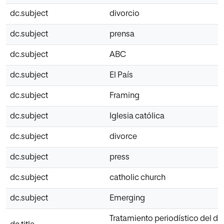
dc.subject
divorcio
dc.subject
prensa
dc.subject
ABC
dc.subject
El País
dc.subject
Framing
dc.subject
Iglesia católica
dc.subject
divorce
dc.subject
press
dc.subject
catholic church
dc.subject
Emerging
Tratamiento periodístico del di