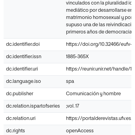
vinculados con la pluralidad id
mediático por desarrollarse en
matrimonio homosexual y por la
supuso una de las reivindicacio
primeros años de democracia, a
dc.identifier.doi
https://doi.org/10.32466/eufv-c
dc.identifier.issn
1885-365X
dc.identifier.uri
https://reunir.unir.net/handle/
dc.language.iso
spa
dc.publisher
Comunicación y hombre
dc.relation.ispartofseries
;vol. 17
dc.relation.uri
https://portalderevistas.ufv.
dc.rights
openAccess