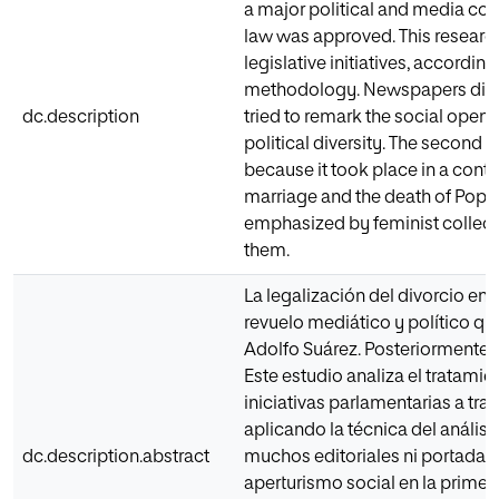
a major political and media cont
law was approved. This researc
legislative initiatives, accordi
methodology. Newspapers did no
dc.description
tried to remark the social openne
political diversity. The second 
because it took place in a cont
marriage and the death of Pope 
emphasized by feminist collecti
them.
La legalización del divorcio e
revuelo mediático y político qu
Adolfo Suárez. Posteriormente, s
Este estudio analiza el tratamie
iniciativas parlamentarias a tra
aplicando la técnica del anális
dc.description.abstract
muchos editoriales ni portadas a
aperturismo social en la prime