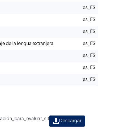
es_ES
es_ES
es_ES
je de la lengua extranjera
es_ES
es_ES
es_ES
es_ES
ción_para_evaluar_sitios_web.pdf
Descargar