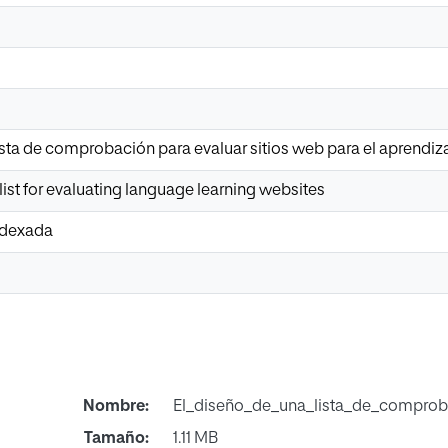
ista de comprobación para evaluar sitios web para el aprendiza
ist for evaluating language learning websites
Indexada
Nombre:
El_diseño_de_una_lista_de_comproba
Tamaño:
1.11 MB