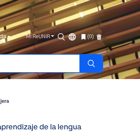
da
Mi ReUNIR
(0)
jera
aprendizaje de la lengua