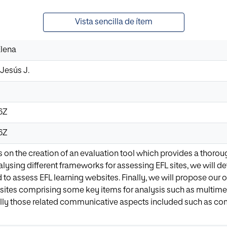
Vista sencilla de ítem
Elena
Jesús J.
06Z
06Z
 on the creation of an evaluation tool which provides a thoro
alysing different frameworks for assessing EFL sites, we will de
 to assess EFL learning websites. Finally, we will propose our 
 sites comprising some key items for analysis such as multimed
lly those related communicative aspects included such as 