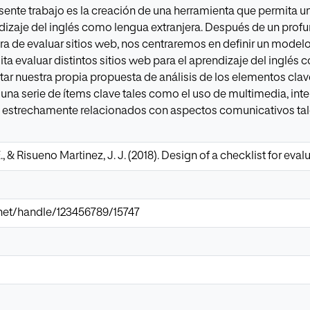
resente trabajo es la creación de una herramienta que permita 
izaje del inglés como lengua extranjera. Después de un profun
ora de evaluar sitios web, nos centraremos en definir un model
ita evaluar distintos sitios web para el aprendizaje del inglés
ar nuestra propia propuesta de análisis de los elementos clav
 una serie de ítems clave tales como el uso de multimedia, int
s estrechamente relacionados con aspectos comunicativos ta
, & Risueno Martinez, J. J. (2018). Design of a checklist for eva
r.net/handle/123456789/15747