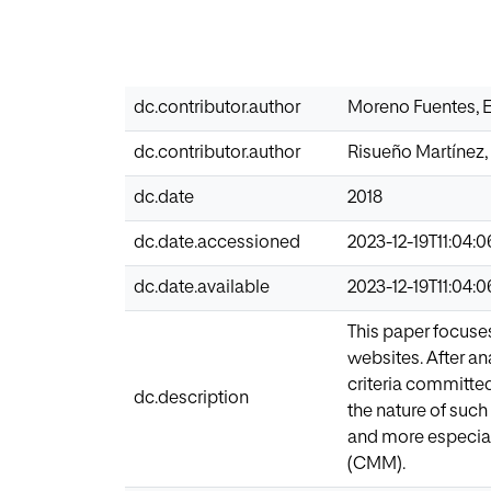
dc.contributor.author
Moreno Fuentes, 
dc.contributor.author
Risueño Martínez, 
dc.date
2018
dc.date.accessioned
2023-12-19T11:04:
dc.date.available
2023-12-19T11:04:
This paper focuses
websites. After an
criteria committed
dc.description
the nature of such
and more especia
(CMM).