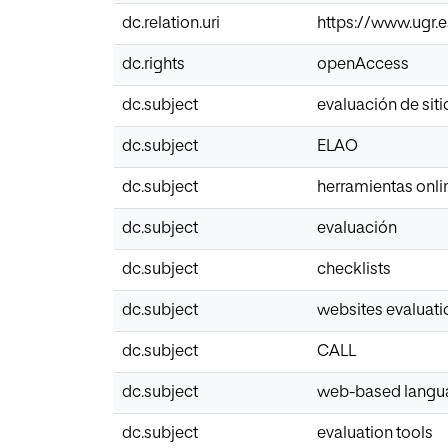
dc.relation.uri
https://www.ugr.
dc.rights
openAccess
dc.subject
evaluación de sit
dc.subject
ELAO
dc.subject
herramientas onli
dc.subject
evaluación
dc.subject
checklists
dc.subject
websites evaluati
dc.subject
CALL
dc.subject
web-based langua
dc.subject
evaluation tools