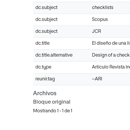
dc.subject
checklists
dc.subject
Scopus
dc.subject
JCR
dc.title
El diseño de una l
dc.title.alternative
Design of a checkl
dc.type
Articulo Revista 
reunir.tag
~ARI
Archivos
Bloque original
Mostrando
1 - 1 de 1