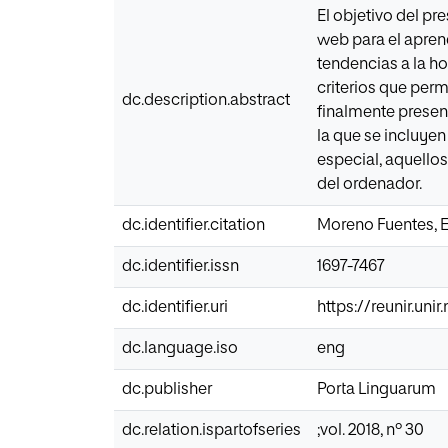
El objetivo del p
web para el aprend
tendencias a la h
criterios que perm
dc.description.abstract
finalmente present
la que se incluyen
especial, aquello
del ordenador.
dc.identifier.citation
Moreno Fuentes, E.
dc.identifier.issn
1697-7467
dc.identifier.uri
https://reunir.uni
dc.language.iso
eng
dc.publisher
Porta Linguarum
dc.relation.ispartofseries
;vol. 2018, nº 30