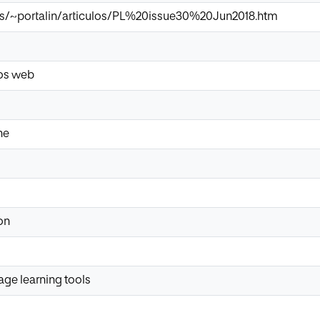
es/~portalin/articulos/PL%20issue30%20Jun2018.htm
ios web
ne
on
ge learning tools