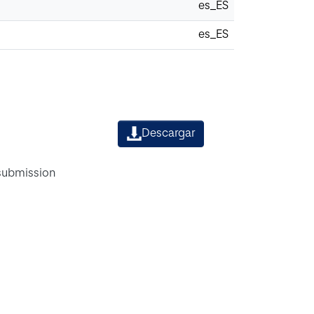
es_ES
es_ES
Descargar
 submission