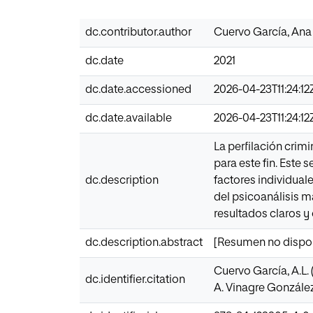
dc.contributor.author
Cuervo García, Ana 
dc.date
2021
dc.date.accessioned
2026-04-23T11:24:12
dc.date.available
2026-04-23T11:24:12
La perfilación crim
para este fin. Este
dc.description
factores individual
del psicoanálisis m
resultados claros y
dc.description.abstract
[Resumen no dispo
Cuervo García, A.L. 
dc.identifier.citation
A. Vinagre González