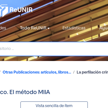
des
Todo ReUNIR
Estadísticas
Ayu
Otras Publicaciones: artículos, libros...
La perfilación cr
ico. El método MIIA
Vista sencilla de ítem