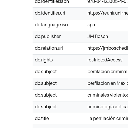
dc.identifier.isbn
978-84-123305-4-0.
dc.identifier.uri
https://reunir.unir
dc.language.iso
spa
dc.publisher
JM Bosch
dc.relation.uri
https://jmboschedi
dc.rights
restrictedAccess
dc.subject
perfilación criminal
dc.subject
perfilación en Méxi
dc.subject
criminales violento
dc.subject
criminología aplic
dc.title
La perfilación crim