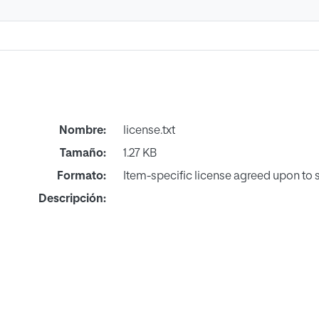
Nombre:
license.txt
Tamaño:
1.27 KB
Formato:
Item-specific license agreed upon to
Descripción: