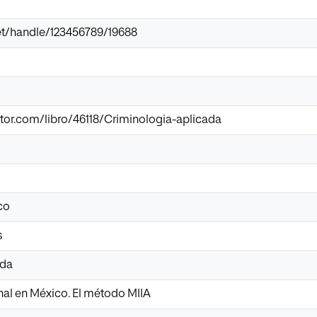
.net/handle/123456789/19688
tor.com/libro/46118/Criminologia-aplicada
co
s
ada
inal en México. El método MIIA