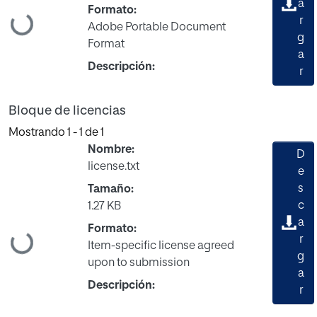
a
Formato:
Cargando...
r
Adobe Portable Document
g
Format
a
Descripción:
r
Bloque de licencias
Mostrando
1 - 1 de 1
Nombre:
D
license.txt
e
s
Tamaño:
c
1.27 KB
a
Formato:
Cargando...
r
Item-specific license agreed
g
upon to submission
a
Descripción:
r