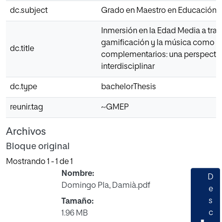
dc.subject
Grado en Maestro en Educación P
Inmersión en la Edad Media a trav
gamificación y la música como 
dc.title
complementarios: una perspecti
interdisciplinar
dc.type
bachelorThesis
reunir.tag
~GMEP
Archivos
Bloque original
Mostrando
1 - 1 de 1
Nombre:
D
Domingo Pla, Damià.pdf
e
s
Tamaño:
c
1.96 MB