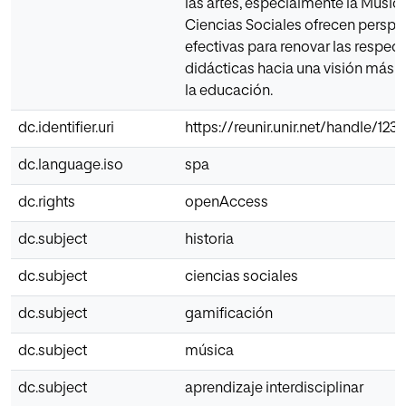
las artes, especialmente la Música
Ciencias Sociales ofrecen perspe
efectivas para renovar las respect
didácticas hacia una visión más 
la educación.
dc.identifier.uri
https://reunir.unir.net/handle/12
dc.language.iso
spa
dc.rights
openAccess
dc.subject
historia
dc.subject
ciencias sociales
dc.subject
gamificación
dc.subject
música
dc.subject
aprendizaje interdisciplinar