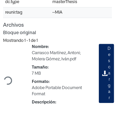
dc.type
masterThesis
reunir.tag
~MIA
Archivos
Bloque original
Mostrando
1 - 1 de 1
Nombre:
D
Carrasco Martínez, Antoni;
e
Molera Gómez, Iván.pdf
s
Cargando...
c
Tamaño:
a
7 MB
r
Formato:
g
Adobe Portable Document
a
Format
r
Descripción: