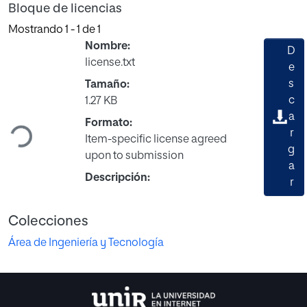
Bloque de licencias
Mostrando
1 - 1 de 1
Nombre:
D
license.txt
e
s
Tamaño:
Cargando...
c
1.27 KB
a
Formato:
r
Item-specific license agreed
g
upon to submission
a
Descripción:
r
Colecciones
Área de Ingeniería y Tecnología