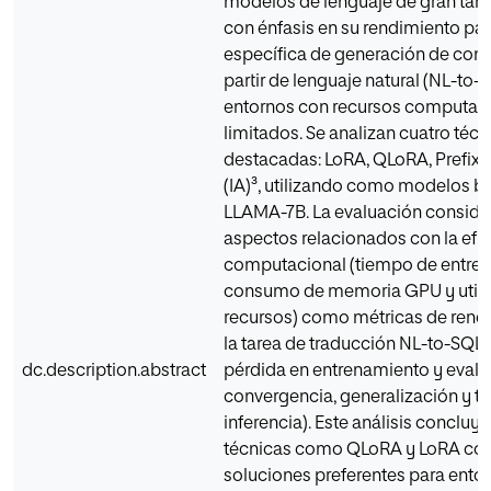
modelos de lenguaje de gran tam
con énfasis en su rendimiento para
específica de generación de cons
partir de lenguaje natural (NL-to-
entornos con recursos computac
limitados. Se analizan cuatro téc
destacadas: LoRA, QLoRA, Prefix 
(IA)³, utilizando como modelos b
LLAMA-7B. La evaluación conside
aspectos relacionados con la efic
computacional (tiempo de entre
consumo de memoria GPU y utili
recursos) como métricas de rend
la tarea de traducción NL-to-SQL 
dc.description.abstract
pérdida en entrenamiento y evalu
convergencia, generalización y t
inferencia). Este análisis concluy
técnicas como QLoRA y LoRA con
soluciones preferentes para ento