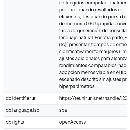
restringidos computacionalment
proporcionando resultados robus
eficientes, destacando por su b
de memoria GPU y rápida converg
tarea de generación de consulta
lenguaje natural. Por otra parte, Pr
(IA)³ presentan tiempos de entre
significativamente mayores y req
ajustes adicionales para alcanzar
rendimientos comparables, haci
adopción menos viable en el tipo
escenario descrito sin ajustes pr
hiperparámetros.
dc.identifier.uri
https://reunir.unir.net/handle/12
dc.language.iso
spa
dc.rights
openAccess