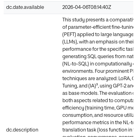
dc.date.available
2026-04-06T08:14:40Z
This study presents a comparativ
of parameter-efficient fine-tunin
(PEFT) applied to large language
(LLMs), with an emphasis on their
performance for the specific task 
generating SQL queries from natu
(NL-to-SQL) in computationally c
environments. Four prominent PE
techniques are analyzed: LoRA, QL
Tuning, and (IA)³, using GPT-2 a
as base models. The evaluation c
both aspects related to computat
efficiency (training time, GPU m
consumption, and resource utiliza
performance metrics in the NL-t
dc.description
translation task (loss function in t