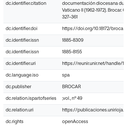
dc.identifier.citation
documentación diocesana duran
Vaticano II (1962-1972). Brocar. 
327–361
dc.identifier.doi
https://doi.org/10.18172/brocar.
dc.identifier.issn
1885-8309
dc.identifier.issn
1885-8155
dc.identifier.uri
https://reunir.unir.net/handle/1
dc.language.iso
spa
dc.publisher
BROCAR
dc.relation.ispartofseries
;vol., nº 49
dc.relation.uri
https://publicaciones.unirioja.
dc.rights
openAccess