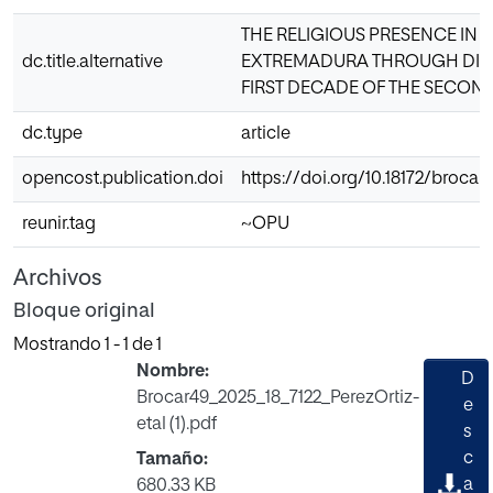
THE RELIGIOUS PRESENCE IN 
dc.title.alternative
EXTREMADURA THROUGH DIO
FIRST DECADE OF THE SECOND 
dc.type
article
opencost.publication.doi
https://doi.org/10.18172/brocar.
reunir.tag
~OPU
Archivos
Bloque original
Mostrando
1 - 1 de 1
Nombre:
D
Brocar49_2025_18_7122_PerezOrtiz-
e
etal (1).pdf
s
c
Tamaño:
a
680.33 KB