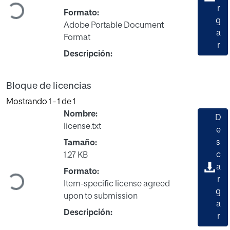
Cargando...
r
Formato:
g
Adobe Portable Document
a
Format
r
Descripción:
Bloque de licencias
Mostrando
1 - 1 de 1
Nombre:
D
license.txt
e
s
Tamaño:
c
1.27 KB
a
Formato:
Cargando...
r
Item-specific license agreed
g
upon to submission
a
Descripción:
r