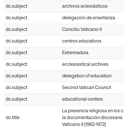
dc.subject
archivos eclesiásticos
dc.subject
delegación de enseñanza
dc.subject
Concilio Vaticano II
dc.subject
centros educativos
dc.subject
Extremadura
dc.subject
ecclesiastical archives
dc.subject
delegation of education
dc.subject
Second Vatican Council
dc.subject
educational centers
La presencia religiosa en los c
dc.title
la documentación diocesana du
Vaticano II (1962-1972)