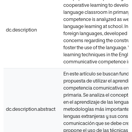
cooperative learning to develo
language classroom in primary 
competence is analyzed as well a
language learning at school. In 
dc.description
foreign languages, developed in
concerns regarding the construc
foster the use of the language.
learning techniques in the Engl
communicative competence in its
En este artículo se buscan fund
propuesta de utilizar el aprendiz
competencia comunicativa en le
primaria. Se analiza el concept
en el aprendizaje de las lenguas 
dc.description.abstract
metodologías más importantes d
lenguas extranjeras y sus consid
comunicación que se debe crear e
propone el uso de las técnicas 