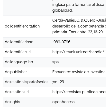
inglesa para fomentar el desarr
globalidad.
Cerdà-Vallès, C. & Querol-Julián,
dc.identifier.citation
desarrollo de la competencia co
primaria. Encuentro, 23, 16-29.
dc.identifier.issn
1989-0796
dc.identifier.uri
https://reunir.unir.net/handle/
dc.language.iso
spa
dc.publisher
Encuentro: revista de investigac
dc.relation.ispartofseries
;vol. 23
dc.relation.uri
https://erevistas.publicacione
dc.rights
openAccess