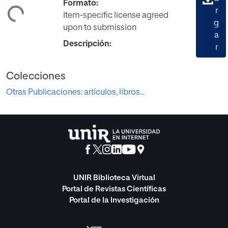
Formato:
ndo...
r
Item-specific license agreed
g
upon to submission
a
Descripción:
r
Colecciones
Otras Publicaciones: artículos, libros...
UNIR Biblioteca Virtual
Portal de Revistas Científicas
Portal de la Investigación