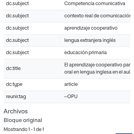
dc.subject
Competencia comunicativa
dc.subject
contexto real de comunicación
dc.subject
aprendizaje cooperativo
dc.subject
lengua extranjera inglés
dc.subject
educación primaria
El aprendizaje cooperativo para
dc.title
oral en lengua inglesa en el aula
dc.type
article
reunir.tag
~OPU
Archivos
Bloque original
Mostrando
1 - 1 de 1