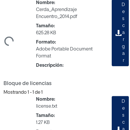
Nombre:
D
Cerda_Aprendizaje
e
Encuentro_2014.pdf
s
c
Tamaño:
a
625.28 KB
ndo...
r
Formato:
g
Adobe Portable Document
a
Format
r
Descripción:
Bloque de licencias
Mostrando
1 - 1 de 1
Nombre:
D
license.txt
e
s
Tamaño:
c
1.27 KB
a