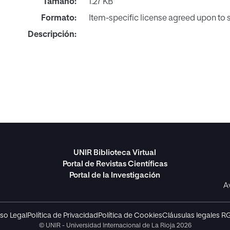
Tamaño:
1.27 KB
Formato:
Item-specific license agreed upon to
Descripción:
UNIR Biblioteca Virtual
Portal de Revistas Científicas
Portal de la Investigación
A
so Legal
Política de Privacidad
Política de Cookies
Cláusulas legales R
© UNIR - Universidad Internacional de La Rioja 2026