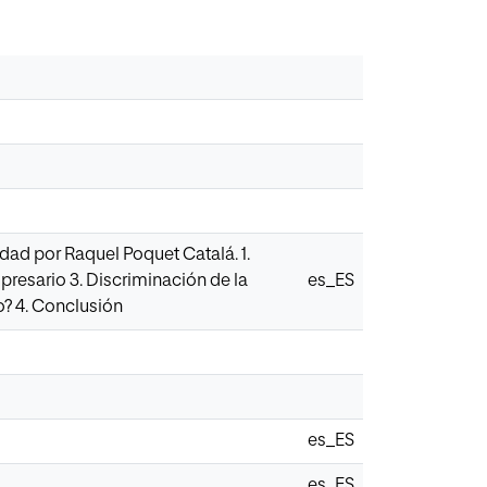
idad por Raquel Poquet Catalá. 1.
presario 3. Discriminación de la
es_ES
o? 4. Conclusión
es_ES
es_ES