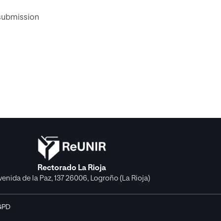
 submission
Rectorado La Rioja
venida de la Paz, 137 26006, Logroño (La Rioja)
GPD