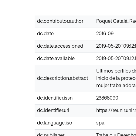
dc.contributor.author
Poquet Catalá, Ra
dc.date
2016-09
dc.date.accessioned
2019-05-20T09:12:
dc.date.available
2019-05-20T09:12:
Últimos perfiles d
dc.description.abstract
Inicio de la prote
mujer trabajadora
dc.identifier.issn
23868090
dc.identifier.uri
https://reunir.un
dc.language.iso
spa
dc.publisher
Trabajo y Derech