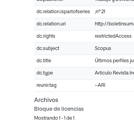
dc.relation.ispartofseries
;nº 21
dc.relation.uri
http://boletinsu
dc.rights
restrictedAccess
dc.subject
Scopus
dc.title
Últimos perfiles j
dc.type
Articulo Revista 
reunir.tag
~ARI
Archivos
Bloque de licencias
Mostrando
1 - 1 de 1