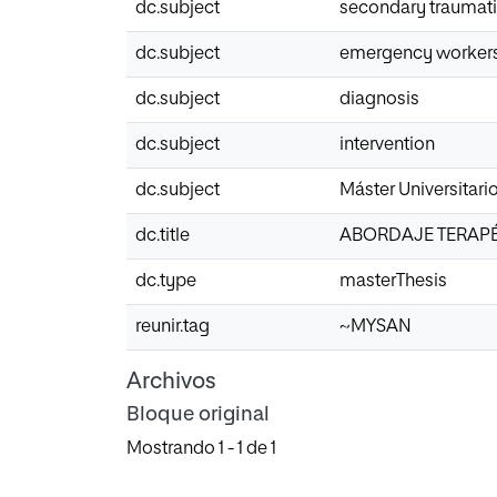
dc.subject
secondary traumatic
dc.subject
emergency worker
dc.subject
diagnosis
dc.subject
intervention
dc.subject
Máster Universitari
dc.title
ABORDAJE TERAPÉ
dc.type
masterThesis
reunir.tag
~MYSAN
Archivos
Bloque original
Mostrando
1 - 1 de 1