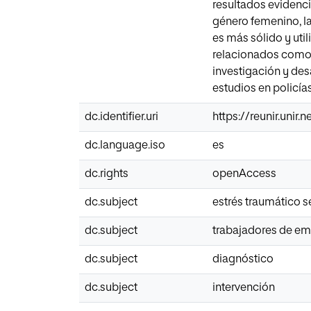
resultados evidenci
género femenino, la
es más sólido y uti
relacionados como 
investigación y des
estudios en policía
dc.identifier.uri
https://reunir.unir
dc.language.iso
es
dc.rights
openAccess
dc.subject
estrés traumático s
dc.subject
trabajadores de e
dc.subject
diagnóstico
dc.subject
intervención