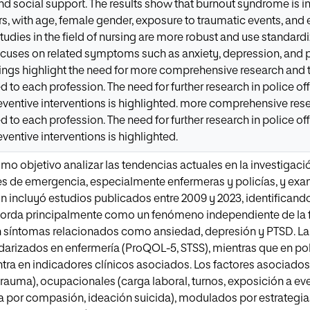
nd social support. The results show that burnout syndrome is i
, with age, female gender, exposure to traumatic events, and 
studies in the field of nursing are more robust and use standar
cuses on related symptoms such as anxiety, depression, and p
dings highlight the need for more comprehensive research and
ed to each profession. The need for further research in police 
eventive interventions is highlighted. more comprehensive re
ed to each profession. The need for further research in police 
ventive interventions is highlighted.
omo objetivo analizar las tendencias actuales en la investigac
es de emergencia, especialmente enfermeras y policías, y exam
ión incluyó estudios publicados entre 2009 y 2023, identificand
borda principalmente como un fenómeno independiente de la 
an síntomas relacionados como ansiedad, depresión y PTSD. L
arizados en enfermería (ProQOL-5, STSS), mientras que en pol
ra en indicadores clínicos asociados. Los factores asociados 
 trauma), ocupacionales (carga laboral, turnos, exposición a e
a por compasión, ideación suicida), modulados por estrategia