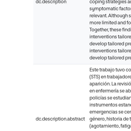
dc.description
coping strategies a
symptomatic factors
relevant. Although 
more limited and fo
Together, these fin
interventions tailor
develop tailored pr
interventions tailor
develop tailored pre
Este trabajo tuvo c
(STS) en trabajador
aparición. La revis
en enfermería se a
policías se estudi
instrumentos estand
emergencias se cent
dc.description.abstract
género, historia de
(agotamiento, fatig