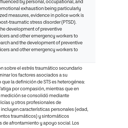
nfluenced by personal, occupational, and
emotional exhaustion being particularly
dized measures, evidence in police work is
ost-traumatic stress disorder (PTSD).
 the development of preventive
officers and other emergency workers to
search and the development of preventive
officers and other emergency workers to
ión sobre el estrés traumático secundario
inar los factores asociados a su
o que la definición de STS es heterogénea:
fatiga por compasión, mientras que en
a medición se consolidó mediante
icías y otros profesionales de
incluyen características personales (edad,
ventos traumáticos) y sintomáticos
s de afrontamiento y apoyo social. Los