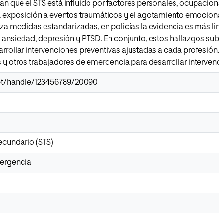
an que el STS está influido por factores personales, ocupacion
 exposición a eventos traumáticos y el agotamiento emocional
liza medidas estandarizadas, en policías la evidencia es más l
ansiedad, depresión y PTSD. En conjunto, estos hallazgos sub
arrollar intervenciones preventivas ajustadas a cada profesión
s y otros trabajadores de emergencia para desarrollar interve
.net/handle/123456789/20090
ecundario (STS)
mergencia