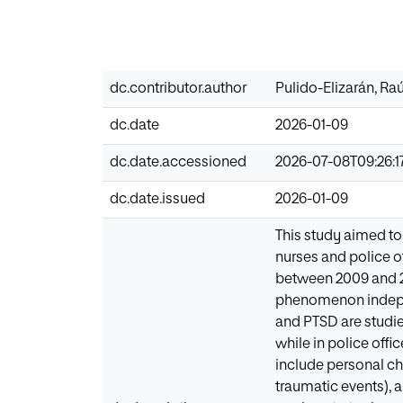
dc.contributor.author
Pulido-Elizarán, Raú
dc.date
2026-01-09
dc.date.accessioned
2026-07-08T09:26:1
dc.date.issued
2026-01-09
This study aimed to
nurses and police o
between 2009 and 202
phenomenon independ
and PTSD are studi
while in police offi
include personal cha
traumatic events), 