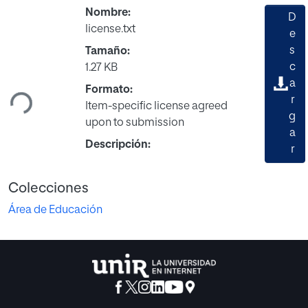
Nombre:
D
license.txt
e
s
Tamaño:
Cargando...
c
1.27 KB
a
Formato:
r
Item-specific license agreed
g
upon to submission
a
Descripción:
r
Colecciones
Área de Educación