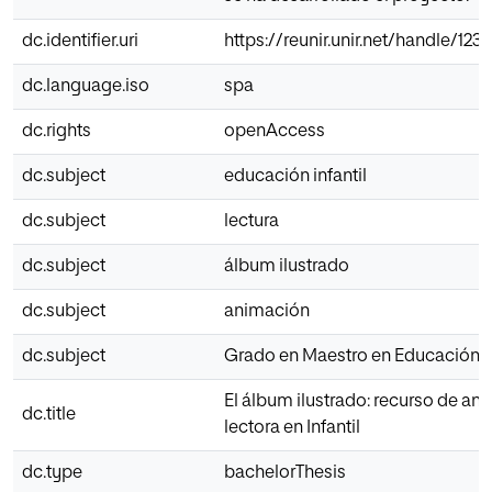
dc.identifier.uri
https://reunir.unir.net/handle/12
dc.language.iso
spa
dc.rights
openAccess
dc.subject
educación infantil
dc.subject
lectura
dc.subject
álbum ilustrado
dc.subject
animación
dc.subject
Grado en Maestro en Educación In
El álbum ilustrado: recurso de an
dc.title
lectora en Infantil
dc.type
bachelorThesis