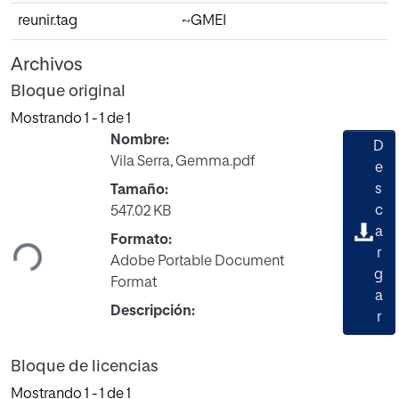
reunir.tag
~GMEI
Archivos
Bloque original
Mostrando
1 - 1 de 1
Nombre:
D
Vila Serra, Gemma.pdf
e
s
Tamaño:
Cargando...
c
547.02 KB
a
Formato:
r
Adobe Portable Document
g
Format
a
Descripción:
r
Bloque de licencias
Mostrando
1 - 1 de 1