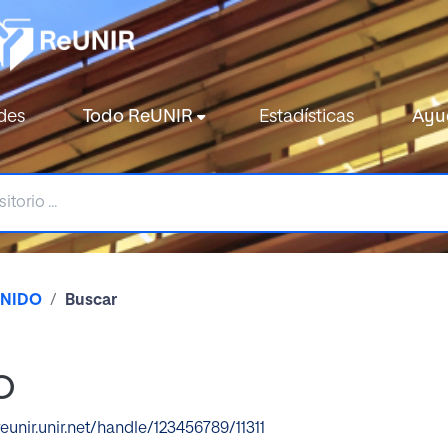
des
Todo ReUNIR
Estadísticas
Ayu
ENIDO
Buscar
O
reunir.unir.net/handle/123456789/11311