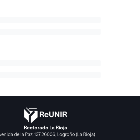
Rectorado La Rioja
venida de la Paz, 137 26006, Logroño (La Rioja)