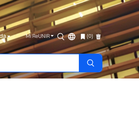
da
Mi ReUNIR
(0)