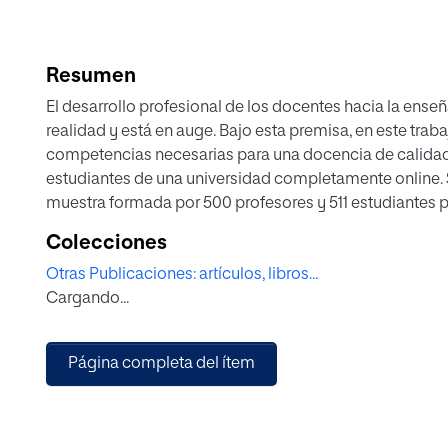
Resumen
El desarrollo profesional de los docentes hacia la ense
realidad y está en auge. Bajo esta premisa, en este trab
competencias necesarias para una docencia de calidad 
estudiantes de una universidad completamente online. S
muestra formada por 500 profesores y 511 estudiantes p
de La Rioja. Se aplican dos instrumentos, previamente
Colecciones
priorice las competencias (6 en el caso de los profesore
Otras Publicaciones: artículos, libros...
importancia relativa que les conceden. En el caso del 
Cargando...
competencias es: comunicativa, interpersonal, metodoló
trabajo en equipo. Desde el punto de vista de los estud
interpersonal-comunicativa, planificación y gestión de
Página completa del ítem
el estudio cualitativo se refuerza la idea de que las c
online son la interpersonal, comunicativa y metodológ
proponen, como competencias relevantes no contemplad
profesional y digital. Se concluye que existe acuerdo e