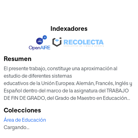
Indexadores
Resumen
El presente trabajo, constituye una aproximación al
estudio de diferentes sistemas
educativos de la Unión Europea: Alemán, Francés, Inglés y
Español dentro del marco de la asignatura del TRABAJO
DE FIN DE GRADO, del Grado de Maestro en Educación
Infantil.
Colecciones
Considero que la Etapa de Educación Infantil es de suma
Área de Educación
importancia ya que en los
Cargando...
primeros años de vida existe una gran plasticidad
neuronal y es esencial potenciarla al máximo. Del mismo