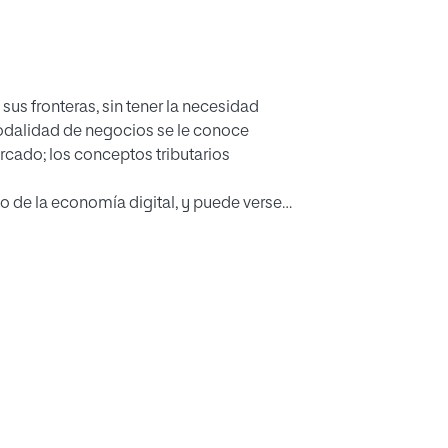
sus fronteras, sin tener la necesidad
 modalidad de negocios se le conoce
cado; los conceptos tributarios
to de la economía digital, y puede verse
cada Estado. Una manera de mitigar el
a doble imposición; la cual contiene
oble imposición, no se adapta a la
l contribuyente. Por tal motivo, la
ómico, elaboró un Plan de quince