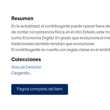
Resumen
En la actualidad, el contribuyente puede operar fuera de 
de contar con presencia física en el otro Estado; esta
como Economía Digital. En grado que evoluciona el mer
tradicionales también tendrán que evolucionar.
El contribuyente no cuenta con reglas claras en el ámbi
beneficiado o perjudicado según normativa interna de 
Colecciones
riesgo fiscal, es con la firma de convenios para evitar l
Área de Derecho
cláusulas de intercambio de información.
Cargando...
Los conceptos que se encuentran en los convenios de d
realidad de la economía digital; siendo perjudicial para e
Organización para la Cooperación y el Desarrollo Econ
Página completa del ítem
acciones, siendo la primera acción la economía digital