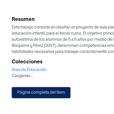
Resumen
Este trabajo consiste en diseñar un proyecto de aula p
educación infantil, para el tercer curso. El objetivo princ
autoestima de los alumnos de 5 a 6 años por medio de
Bisquerra y Pérez (2007), denominan competencias emo
habilidades necesarias para trabajar correctamente c
(2013) el autoconcepto es la percepción que cada uno ti
Colecciones
La autoestima es la valoración que hacemos de nosotros
Área de Educación
fomentará un autoconcepto positivo teniendo en cuenta
Cargando...
et al., 1988). Para ello se presenta un proyecto que se
cuatro semanas, en la tabla 8 se podrá ver como está o
en varias actividades, donde se trabajarán distintos tema
Página completa del ítem
utilizará una metodología activa, participativa y coope
constructivista (Granja, 2015), y se evaluará desde el pr
directa, junto al cuaderno del docente y la rúbrica. Fina
los docentes y las familias tienen influencia en el desa