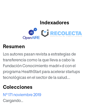
Indexadores
Resumen
Los autores pasan revista a estrategias de
transferencia como la que lleva a cabo la
Fundación Conocimiento madri+d con el
programa HealthStart para acelerar startups
tecnológicas en el sector de la salud.
Sostienen que solo se logra generación de
Colecciones
nuevo conocimiento y desarrollo de nuevas
Nº 171 noviembre 2019
tecnologías a través del trabajo de los grupos
Cargando...
de investigación, en la universidad y la
empresa.