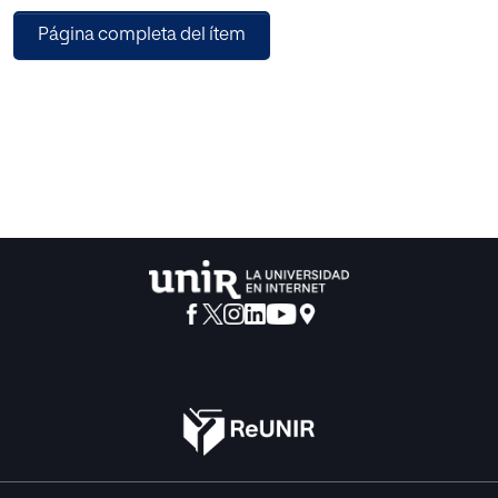
todo lo anterior. En ella se defiende que cada persona
Página completa del ítem
posee ocho tipos de
inteligencia o capacidades desarrolladas en mayor o
menor medida, pero que
pueden ser trabajadas para ser mejoradas. Esta teoría se
ha aplicado con éxito a la
educación en diversos centros educativos, entre ellos el
Colegio Montserrat de
Barcelona y el Colegio Urkide de Vitoria-Gasteiz en el cual
se ha desarrollado esta
investigación.
A través del presente Trabajo Fin de Máster se ha
demostrado que la
metodología educativa basada en la teoría de Gardner es
eficaz y que es posible
elaborar unidades didácticas en las que se desarrollen la
totalidad de las
Inteligencias Múltiples al mismo tiempo que se cumple