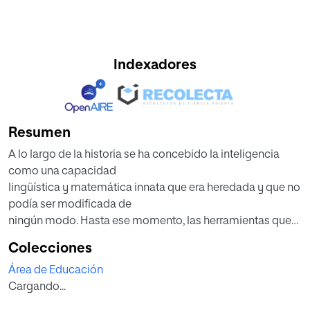
Indexadores
Resumen
A lo largo de la historia se ha concebido la inteligencia
como una capacidad
lingüística y matemática innata que era heredada y que no
podía ser modificada de
ningún modo. Hasta ese momento, las herramientas que
se utilizaban para medir la
Colecciones
inteligencia eran los test de Coeficiente Intelectual. En los
Área de Educación
años 80 Howard Gardner
Cargando...
propuso la teoría de las Inteligencias Múltiples que era
completamente opuesta a